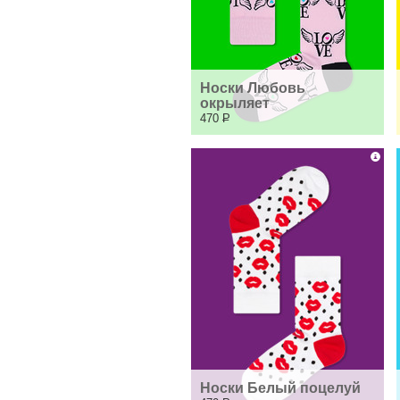
Носки Любовь 
окрыляет
470
Р
Носки Белый поцелуй