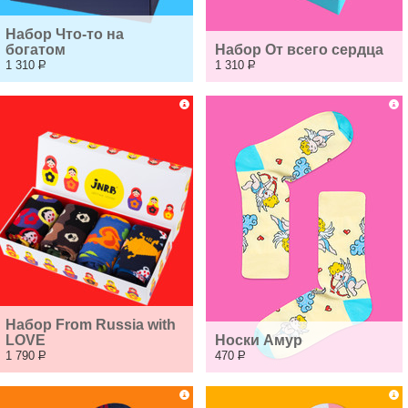
Набор Что-то на 
богатом
Набор От всего сердца
1 310
Р
1 310
Р
Набор From Russia with 
LOVE
Носки Амур
1 790
Р
470
Р