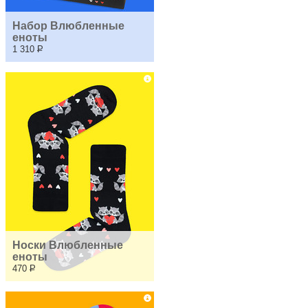
Набор Влюбленные 
еноты
1 310
Р
Носки Влюбленные 
еноты
470
Р