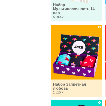
Набор 
Мультиносочность 14 
пар
5 990
Р
Набор Запретная 
любовь
1 310
Р