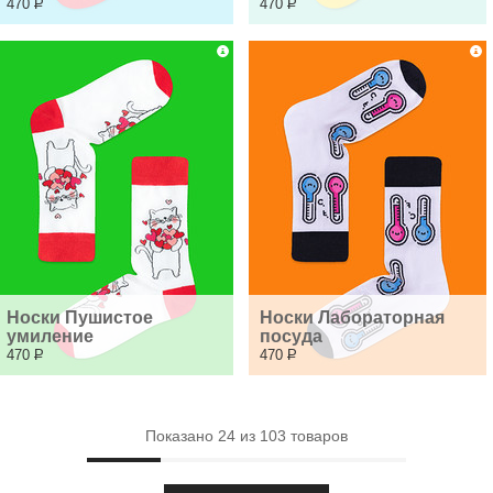
470
Р
470
Р
Носки Пушистое 
Носки Лабораторная 
умиление
посуда
470
Р
470
Р
Показано
24
из
103
товаров