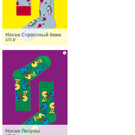
Носки Страстный ёжик
470
Р
Носки Лизуны