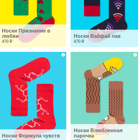
Носки Признание в 
любви
Носки Вайфай лав
470
Р
470
Р
Носки Влюбленная 
Носки Формула чувств
парочка