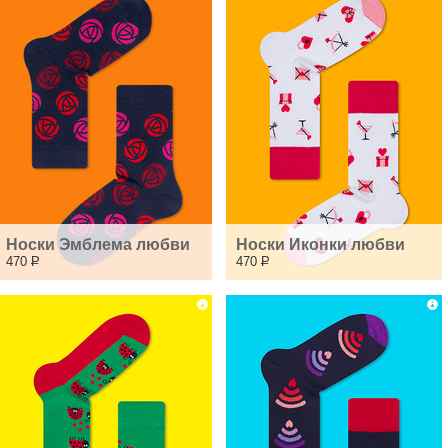
Носки Эмблема любви
Носки Иконки любви
470
Р
470
Р