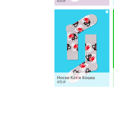
470
Р
Носки Кот и Кошка
470
Р