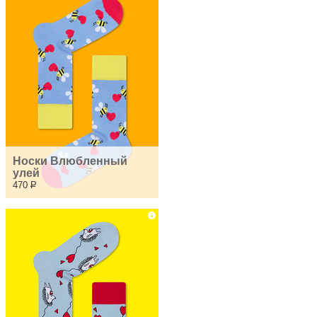
Носки Влюбленный 
улей
470
Р