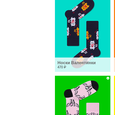
Носки Валентинки
470
Р