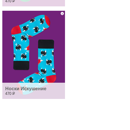
470
Р
Носки Искушение
470
Р