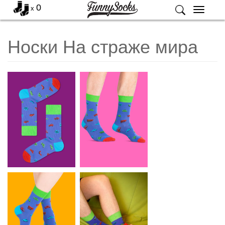
0
x
Меню
Носки На страже мира