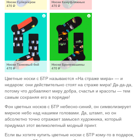
Носки Супергерои
Носки Камуфляжные
470
Р
470
Р
Носки Танковый бой
Носки Бронемашины
470
Р
470
Р
Цветные носки с БТР называются «На страже мира» — и
недаром: они действительно стоят на страже мира! Да-да-да,
потому что добавляют миру добра, счастья и красоты — тем
самым сохраняя его в порядке!
Фон цветных носков с БТР небесно-синий, он символизирует
мирное небо над нашими головами. Да, штамп, но он
абсолютно точно отражает замысел художника, который
придумал этот великолепный модный принт.
Если вы хотите купить цветные носки с БТР кому-то в подарок,