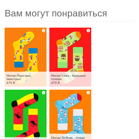
Вам могут понравиться
Носки Пиастры, 
Носки Сова - большая 
пиастры!
голова
470
Р
470
Р
Носки Лебедь - птица 