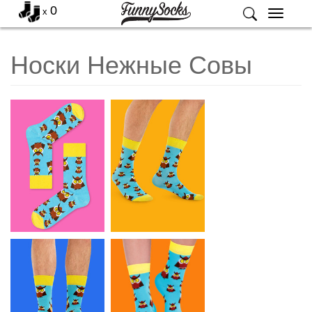
0
x
Меню
Носки Нежные Совы