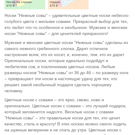
Носки На страже
гордая
470
Р
470
Р
Носки "Нежные совы" – удивительные цветные носки небесно-
голубого цвета с милыми совами. Прекрасный выбор для тех,
кто любит что-то особенное и необычное. Мужские и женские
носки "Нежные совы" – для ценителей прекрасного!
Мужские и женские цветные носки "Нежные совы" сделаны из
самого нежного гребенного хлопка. Дарят отличное
настроение всем, кто их носит, и, конечно, тем, кто их дарит.
Оригинальные носки, которые идеально подойдут и
любителям сов, и поклонникам цветных носков. Любые
размеры носков "Нежные совы" от 36 до 46 – по размеру ноги
– превращают эти носки в настоящую удачу для тех, кто
решает, какой необычный подарок сделать хорошему
человеку.
Цветные носки с совами – это ярко, свежо, ново и
оригинально. Цветные носки с совами – это лучший подарок,
который запомнится надолго. Веселые носки с совами
"Нежные совы" – это правильные носки для тех, кто ценит
качество, стиль и красоту! В этих носках можно смело ходить
на шумные вечеринки и не спать до утра. Цветные носки с