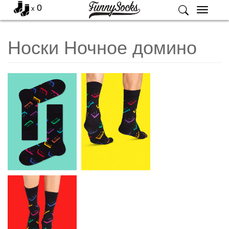
0
x
Меню
Носки Ночное домино