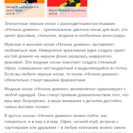
Носки У самовара я и 
моя Глаша
Носки Боевой цыпленок
470
Р
470
Р
Элегантные черные носки с разноцветными костяшками
«Ночное домино» - оригинальные цветные носки для всех, кто
ценит красивые, стильные, модные и необычные аксессуары.
Мужские и женские носки «Ночное домино» заставляют
любоваться ими. Невероятно креативная идея создать принт
костей домино на черном фоне оказалась невероятно
красивой. Эти модные носки помогают создать стильный
образ, совершенно нестандартный и выделяющийся из толпы.
Если вы любите черные носки, то носки «Ночное домино»
обязательно станут вашими фаворитами.
Модные носки «Ночное домино» великолепно гармонируют с
любой одеждой. Они станут прямым доказательством того, что
ваш вкус безупречен, а ваше внимание к деталям достойно
самых высоких похвал.
В крутых носках «Ночное домино» можно пойти, как
говориться, и в пир и в мир. Офис, ночной клуб, встречи с
партнерами или друзьями – в любую компанию можно смело