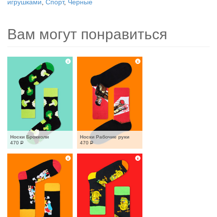
игрушками
,
Спорт
,
Черные
Вам могут понравиться
Носки Брокколи
Носки Рабочие руки
470
Р
470
Р