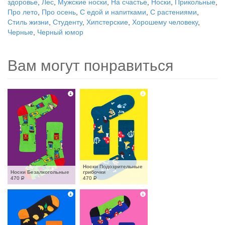
здоровье
,
Лес
,
Мужские носки
,
На счастье
,
Носки
,
Прикольные
,
Про лето
,
Про осень
,
С едой и напитками
,
С растениями
,
Стиль жизни
,
Студенту
,
Хипстерские
,
Хорошему человеку
,
Черные
,
Черный юмор
Вам могут понравиться
Носки Подозрительные 
Носки Безалкогольные
грибочки
470
Р
470
Р