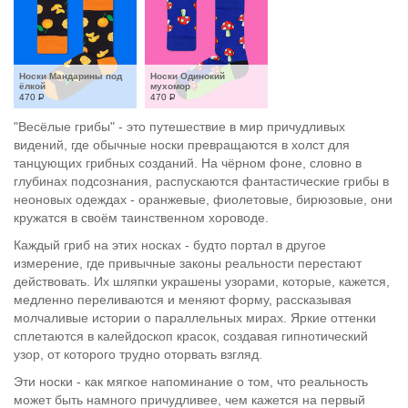
Носки Мандарины под 
Носки Одинокий 
ёлкой
мухомор
470
Р
470
Р
"Весёлые грибы" - это путешествие в мир причудливых
видений, где обычные носки превращаются в холст для
танцующих грибных созданий. На чёрном фоне, словно в
глубинах подсознания, распускаются фантастические грибы в
неоновых одеждах - оранжевые, фиолетовые, бирюзовые, они
кружатся в своём таинственном хороводе.
Каждый гриб на этих носках - будто портал в другое
измерение, где привычные законы реальности перестают
действовать. Их шляпки украшены узорами, которые, кажется,
медленно переливаются и меняют форму, рассказывая
молчаливые истории о параллельных мирах. Яркие оттенки
сплетаются в калейдоскоп красок, создавая гипнотический
узор, от которого трудно оторвать взгляд.
Эти носки - как мягкое напоминание о том, что реальность
может быть намного причудливее, чем кажется на первый