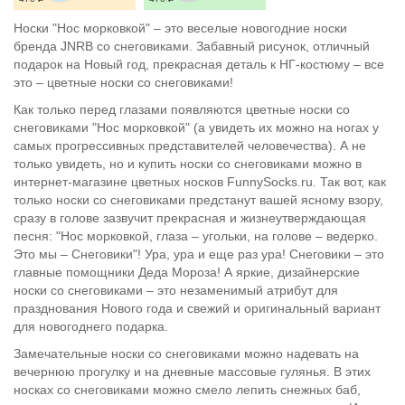
Носки "Нос морковкой" – это веселые новогодние носки
бренда JNRB со снеговиками. Забавный рисунок, отличный
подарок на Новый год, прекрасная деталь к НГ-костюму – все
это – цветные носки со снеговиками!
Как только перед глазами появляются цветные носки со
снеговиками "Нос морковкой" (а увидеть их можно на ногах у
самых прогрессивных представителей человечества). А не
только увидеть, но и купить носки со снеговиками можно в
интернет-магазине цветных носков FunnySocks.ru. Так вот, как
только носки со снеговиками предстанут вашей ясному взору,
сразу в голове зазвучит прекрасная и жизнеутверждающая
песня: "Нос морковкой, глаза – угольки, на голове – ведерко.
Это мы – Снеговики"! Ура, ура и еще раз ура! Снеговики – это
главные помощники Деда Мороза! А яркие, дизайнерские
носки со снеговиками – это незаменимый атрибут для
празднования Нового года и свежий и оригинальный вариант
для новогоднего подарка.
Замечательные носки со снеговиками можно надевать на
вечернюю прогулку и на дневные массовые гулянья. В этих
носках со снеговиками можно смело лепить снежных баб,