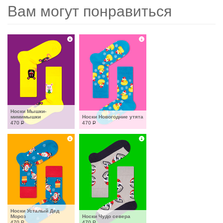
Вам могут понравиться
Носки Мышки-
мимимышки
Носки Новогодние утята
470
Р
470
Р
Носки Усталый Дед 
Мороз
Носки Чудо севера
470
Р
470
Р