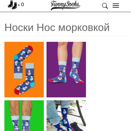
0
x
Меню
Носки Нос морковкой