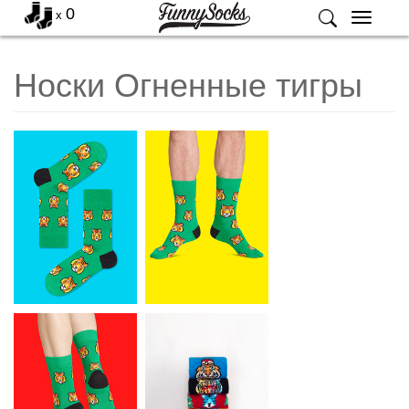
0
x
Меню
Носки Огненные тигры