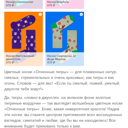
Носки Слонопотам
Носки Морячок
470
Р
470
Р
Носки Импульсный 
Носки Сюрпризы от 
двигатель
Деда Мороза
470
Р
470
Р
Цветные носки «Огненные тигры» — для пламенных натур,
смелых, стремительных и очень красивых, как тигры и как
огонь. Словом — для вас! «Если ты смелый, ловкий, умелый,
джунгли тебя зовут!»
Да, тигры, словно в джунглях: на зеленом фоне золотые
тигриные мордочки — так выглядят волшебные цветные носки
«Огненные тигры». Боже, какая невероятная красота! Надев
эти носки, вы станете центром притяжения всех восхищенных
взглядов, симпатий и любви, где бы вы ни находились! Все
внимание будет приковано только к вам.