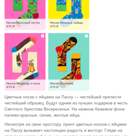
Носки Веселый петух
Носки Нежные зайцы
470
Р
470
Р
Носки Медведь и коза
Носки Хохлома
470
Р
470
Р
Цветные носки с яйцами на Пасху — чистейшей прелести
чистейший образец. Будут одним из лучших подарков в честь
Светлого Христова Воскресенья. На нежном бежевом фоне
палево-красные, синие, желтые яйца.
Несмотря на свою простору, принт цветных носков с яйцами
на Пасху вызывает настоящие радость и восторг. Глядя на