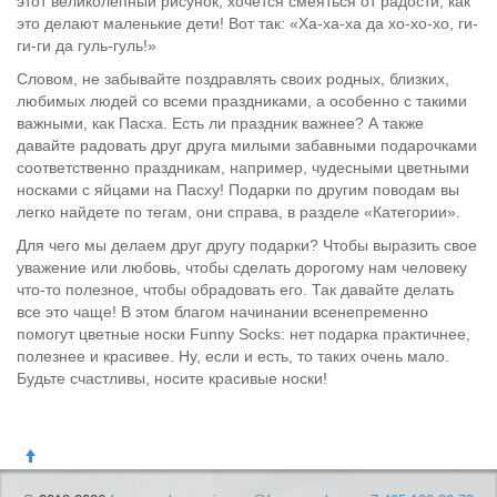
этот великолепный рисунок, хочется смеяться от радости, как
это делают маленькие дети! Вот так: «Ха-ха-ха да хо-хо-хо, ги-
ги-ги да гуль-гуль!»
Словом, не забывайте поздравлять своих родных, близких,
любимых людей со всеми праздниками, а особенно с такими
важными, как Пасха. Есть ли праздник важнее? А также
давайте радовать друг друга милыми забавными подарочками
соответственно праздникам, например, чудесными цветными
носками с яйцами на Пасху! Подарки по другим поводам вы
легко найдете по тегам, они справа, в разделе «Категории».
Для чего мы делаем друг другу подарки? Чтобы выразить свое
уважение или любовь, чтобы сделать дорогому нам человеку
что-то полезное, чтобы обрадовать его. Так давайте делать
все это чаще! В этом благом начинании всенепременно
помогут цветные носки Funny Socks: нет подарка практичнее,
полезнее и красивее. Ну, если и есть, то таких очень мало.
Будьте счастливы, носите красивые носки!