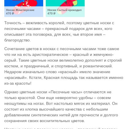
Носки Жонглерские
Носки Сытый крокодил
470
Р
470
Р
Точность – вежливость королей, поэтому цветные носки с
песочными часами – прекрасный подарок для всех, кого
описывает эта поговорка, для всех, чье второе имя –
благородство.
Сочетание цветов в носках с песочными часами тоже самое
что ни на есть аристократическое – красный и жемчужно-
серый. Такие цветные носки великолепно дополнят и строгий
костюм, и праздничный, и спортивный, и романтический.
Недаром изначально слово «красный» имело значение
«красивый». Кстати, Красная площадь так называется именно
из-за красоты!
Однако цветные носки «Песочные часы» отличаются не
только красотой. Они еще невероятно удобны – совсем
неощутимы на ногах. Вот настолько мягок их материал. Он
состоит из хлопка высочайшего качества с небольшим
добавлением синтетических нитей для прочности и долгого
сохранения своих восхитительных цветов.