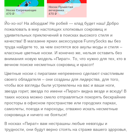
Носки Пушистая 
Носки Согревающие
вечеринка
470
Р
470
Р
Йо-хо-хо! На абордаж! Не робей — клад будет наш! Добро
пожаловать в мир настоящих хлопковых сокровищ и
удивительных приключений в поисках высокого стиля и
качества! В магазине ярких аксессуаров FunnySocks вы без
труда найдете то, за чем охотятся все акулы моды и стиля –
классные цветные носки. И конечно же, нельзя оставить без
внимания новую модель «Пират». То, что нужно для тех, кто в
вечном поиске несметных сокровищ и красот!
Цветные носки с пиратами непременно сделают счастливым
своего обладателя – они созданы для лидерства, для того,
чтобы все взгляды были устремлены на вас и ваши ноги,
звезда горит, звезда по имени «Пират» видна везде и всюду! В
таких носкха можно смело отправляться покорять бескрайние
просторы в офисном пространстве или городских парках,
самолеты, поезда и пароходы, отважно искать несметные
сокровища и ничего не бояться!
В носках «Пират» вам нестрашны любые невзгоды и
трудности, они будут верно стоять на страже вашего здоровья,