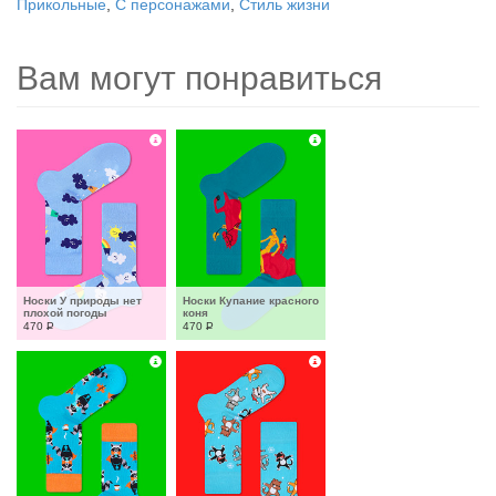
Прикольные
,
С персонажами
,
Стиль жизни
Вам могут понравиться
Носки У природы нет 
Носки Купание красного 
плохой погоды
коня
470
Р
470
Р