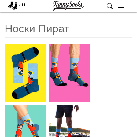
0
x
Меню
Носки Пират