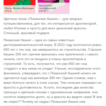
Носки Сын 
Носки Долина Ирландии
человеческий
470
Р
470
Р
Цветные носки «Пизанская башня» – для заядлых
путешественников, для тех, кто интересуется архитектурой,
любит Италию и просто для всех ценителей красоты.
Стильный, красивый подарок.
Пизанская башня – одна из самых известных
достопримечательностей мира. В 2022 году исполнится ровно
650 лет с тех пор, как завершилось ее строительство. Строили
башню 200 лет, причем кренилась она практически с самого
начала, хотя это не входило в планы архитекторов и
строителей. То есть, получается, что уже 850 лет она
«падает» и все никак не упадет. Ученые, исследователи этого
феномена, утверждают, что с Пизанской башней ничего не
сделается еще как минимум 300 лет. Одним словом, нам с
вами бояться нечего в этом случае. Тем сильнее поражают ее
красота и долговечность. Кстати, последние два качества
присущи и цветным носкам с одноименным названием: они
носятся невероятно долго, ну а красоту вы видите сами! В чем
же секрет? Почему не падает Пизанская башня нам