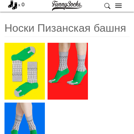
0
x
Меню
Носки Пизанская башня