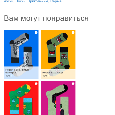
носки
,
Носки
,
Прикольные
,
Серые
Вам могут понравиться
Носки Танки наши 
быстры
Носки Вранглер
470
Р
470
Р