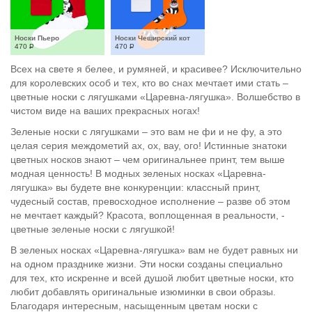
Носки Пьеро
Носки Чеширский кот
470
Р
470
Р
Всех на свете я белее, и румяней, и красивее? Исключительно
для королевских особ и тех, кто во снах мечтает ими стать –
цветные носки с лягушками «Царевна-лягушка». Волшебство в
чистом виде на ваших прекрасных ногах!
Зеленые носки с лягушками – это вам не фи и не фу, а это
целая серия междометий ах, ох, вау, ого! Истинные знатоки
цветных носков знают – чем оригинальнее принт, тем выше
модная ценность! В модных зеленых носках «Царевна-
лягушка» вы будете вне конкуренции: классный принт,
чудесный состав, превосходное исполнение – разве об этом
не мечтает каждый? Красота, воплощенная в реальности, -
цветные зеленые носки с лягушкой!
В зеленых носках «Царевна-лягушка» вам не будет равных ни
на одном празднике жизни. Эти носки созданы специально
для тех, кто искренне и всей душой любит цветные носки, кто
любит добавлять оригинальные изюминки в свои образы.
Благодаря интересным, насыщенным цветам носки с