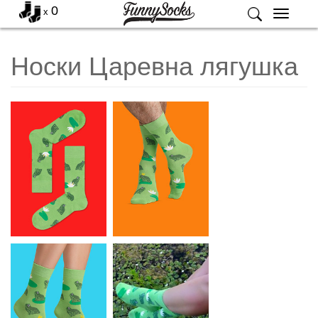
0
x
Меню
Носки Царевна лягушка