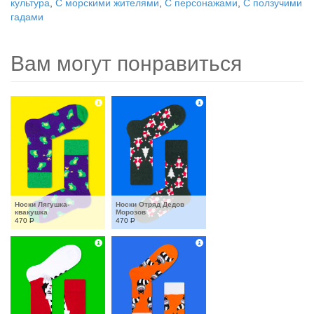
культура
,
С морскими жителями
,
С персонажами
,
С ползучими
гадами
Вам могут понравиться
Носки Лягушка-
Носки Отряд Дедов 
квакушка
Морозов
470
Р
470
Р