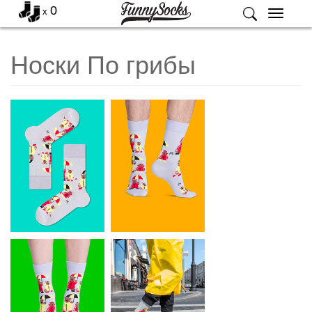
0
x
Меню
Носки По грибы