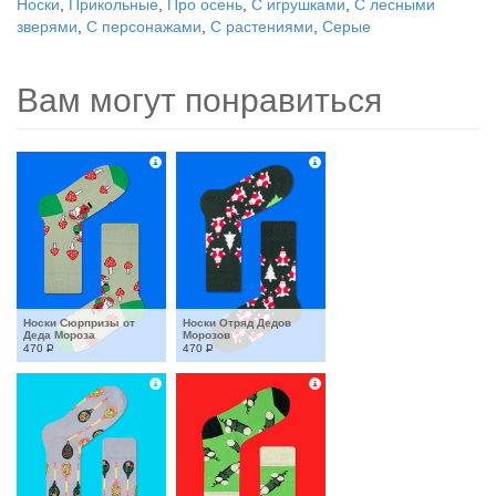
Носки
,
Прикольные
,
Про осень
,
С игрушками
,
С лесными
зверями
,
С персонажами
,
С растениями
,
Серые
Вам могут понравиться
Носки Сюрпризы от 
Носки Отряд Дедов 
Деда Мороза
Морозов
470
Р
470
Р