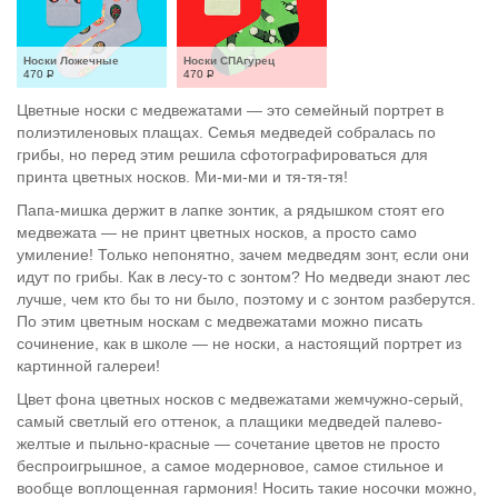
Носки Ложечные
Носки СПАгурец
470
Р
470
Р
Цветные носки с медвежатами — это семейный портрет в
полиэтиленовых плащах. Семья медведей собралась по
грибы, но перед этим решила сфотографироваться для
принта цветных носков. Ми-ми-ми и тя-тя-тя!
Папа-мишка держит в лапке зонтик, а рядышком стоят его
медвежата — не принт цветных носков, а просто само
умиление! Только непонятно, зачем медведям зонт, если они
идут по грибы. Как в лесу-то с зонтом? Но медведи знают лес
лучше, чем кто бы то ни было, поэтому и с зонтом разберутся.
По этим цветным носкам с медвежатами можно писать
сочинение, как в школе — не носки, а настоящий портрет из
картинной галереи!
Цвет фона цветных носков с медвежатами жемчужно-серый,
самый светлый его оттенок, а плащики медведей палево-
желтые и пыльно-красные — сочетание цветов не просто
беспроигрышное, а самое модерновое, самое стильное и
вообще воплощенная гармония! Носить такие носочки можно,