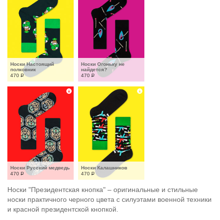
Носки Настоящий 
Носки Огоньку не 
полковник
найдется?
470
Р
470
Р
Носки Русский медведь
Носки Калашников
470
Р
470
Р
Носки "Президентская кнопка" – оригинальные и стильные
носки практичного черного цвета с силуэтами военной техники
и красной президентской кнопкой.