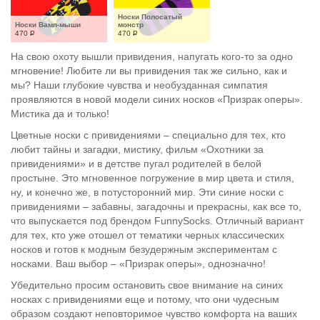
Носки Полосатый 
Носки Вамп-мыши
монстр
470
Р
470
Р
На свою охоту вышли привидения, напугать кого-то за одно
мгновение! Любите ли вы привидения так же сильно, как и
мы? Наши глубокие чувства и необузданная симпатия
проявляются в новой модели синих носков «Призрак оперы».
Мистика да и только!
Цветные носки с привидениями – специально для тех, кто
любит тайны и загадки, мистику, фильм «Охотники за
привидениями» и в детстве пугал родителей в белой
простыне. Это мгновенное погружение в мир цвета и стиля,
ну, и конечно же, в потусторонний мир. Эти синие носки с
привидениями – забавны, загадочны и прекрасны, как все то,
что выпускается под брендом FunnySocks. Отличный вариант
для тех, кто уже отошел от тематики черных классических
носков и готов к модным безудержным экспериментам с
носками. Ваш выбор – «Призрак оперы», однозначно!
Убедительно просим остановить свое внимание на синих
носках с привидениями еще и потому, что они чудесным
образом создают неповторимое чувство комфорта на ваших