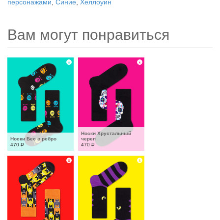
персонажами
,
Синие
,
Хеллоуин
Вам могут понравиться
Носки Хрустальный 
Носки Бес в ребро
череп
470
Р
470
Р