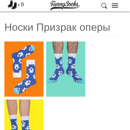
0
x
Меню
Носки Призрак оперы