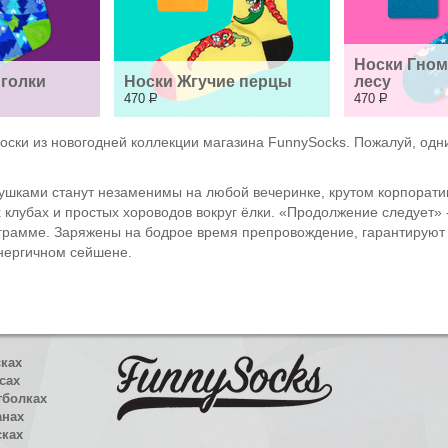
Носки Гном
иголки
Носки Жгучие перцы
лесу
470
Р
470
Р
ски из новогодней коллекции магазина FunnySocks. Пожалуй, одни
ушками станут незаменимы на любой вечеринке, крутом корпорати
х клубах и простых хороводов вокруг ëлки. «Продолжение следует»
рограмме. Заряжены на бодрое время препровождение, гарантируют
энергичном сейшене.
сках
сах
тболках
анах
сках