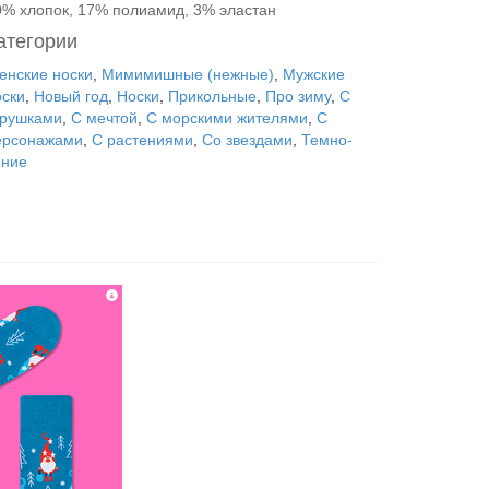
0% хлопок, 17% полиамид, 3% эластан
атегории
енские носки
,
Мимимишные (нежные)
,
Мужские
оски
,
Новый год
,
Носки
,
Прикольные
,
Про зиму
,
С
грушками
,
С мечтой
,
С морскими жителями
,
С
ерсонажами
,
С растениями
,
Со звездами
,
Темно-
иние