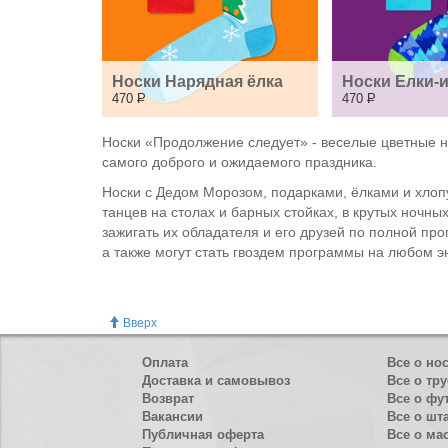
Носки Нарядная ёлка
Носки Елки-
470
Р
470
Р
Носки «Продолжение следует» - веселые цветные но
самого доброго и ожидаемого праздника.
Носки с Дедом Морозом, подарками, ëлками и хлоп
танцев на столах и барных стойках, в крутых ночны
зажигать их обладателя и его друзей по полной п
а также могут стать гвоздем программы на любом 
Вверх
Оплата
Все о но
Доставка и самовывоз
Все о тру
Возврат
Все о фу
Вакансии
Все о шт
Публичная оферта
Все о ма