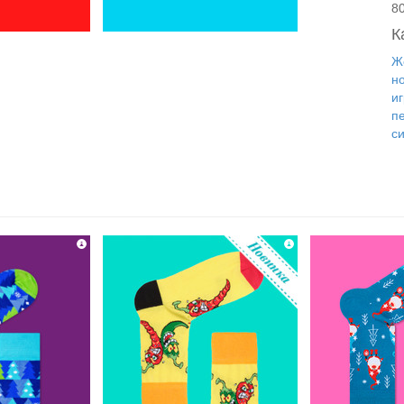
8
К
Ж
н
и
п
с