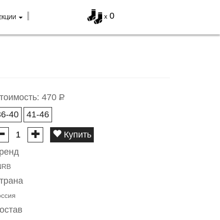
0
x
ЕКЦИИ
тоимость:
470
Р
36-40
41-46
Купить
ренд
NRB
трана
оссия
остав