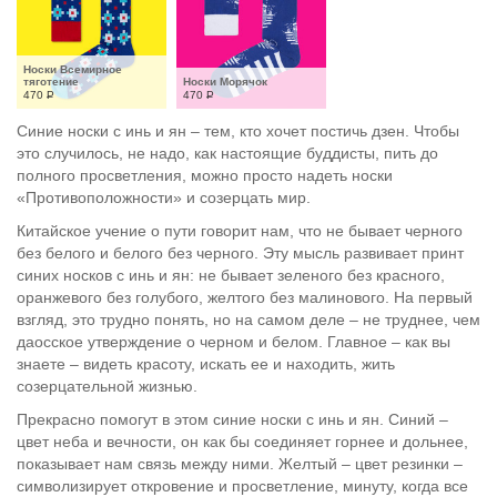
Носки Всемирное 
тяготение
Носки Морячок
470
Р
470
Р
Синие носки с инь и ян – тем, кто хочет постичь дзен. Чтобы
это случилось, не надо, как настоящие буддисты, пить до
полного просветления, можно просто надеть носки
«Противоположности» и созерцать мир.
Китайское учение о пути говорит нам, что не бывает черного
без белого и белого без черного. Эту мысль развивает принт
синих носков с инь и ян: не бывает зеленого без красного,
оранжевого без голубого, желтого без малинового. На первый
взгляд, это трудно понять, но на самом деле – не труднее, чем
даосское утверждение о черном и белом. Главное – как вы
знаете – видеть красоту, искать ее и находить, жить
созерцательной жизнью.
Прекрасно помогут в этом синие носки с инь и ян. Синий –
цвет неба и вечности, он как бы соединяет горнее и дольнее,
показывает нам связь между ними. Желтый – цвет резинки –
символизирует откровение и просветление, минуту, когда все