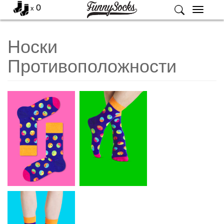
0
x
Меню
Носки
Противоположности