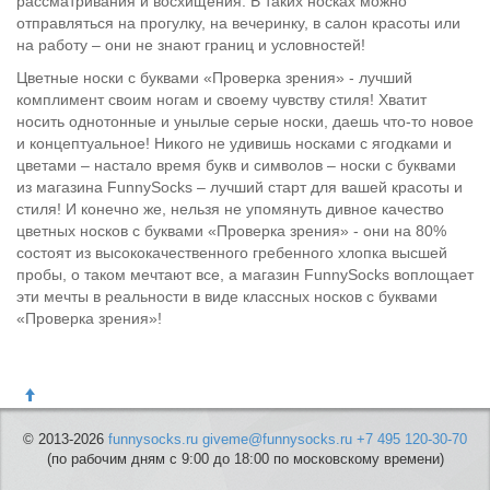
рассматривания и восхищения. В таких носках можно
отправляться на прогулку, на вечеринку, в салон красоты или
на работу – они не знают границ и условностей!
Цветные носки с буквами «Проверка зрения» - лучший
комплимент своим ногам и своему чувству стиля! Хватит
носить однотонные и унылые серые носки, даешь что-то новое
и концептуальное! Никого не удивишь носками с ягодками и
цветами – настало время букв и символов – носки с буквами
из магазина FunnySocks – лучший старт для вашей красоты и
стиля! И конечно же, нельзя не упомянуть дивное качество
цветных носков с буквами «Проверка зрения» - они на 80%
состоят из высококачественного гребенного хлопка высшей
пробы, о таком мечтают все, а магазин FunnySocks воплощает
эти мечты в реальности в виде классных носков с буквами
«Проверка зрения»!
© 2013-2026
funnysocks.ru
giveme@funnysocks.ru
+7 495 120-30-70
(по рабочим дням с 9:00 до 18:00 по московскому времени)