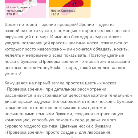
Носки Красные 
тюльпаны
Носки Спорткар
470
Р
470
Р
Время не теряй – зрение проверяй! Зрение – одно из
важнейших пяти чувств, с помощью которого человек познает
окружающий его мир. И именно благодаря ему он может
увидеть потрясающей красоты цветные носки, отказаться от
которых просто невозможно – ими хочется обладать, носить,
лелеять и непременно всем показывать. Поэтому цветные
носки с буквами «Проверка зрения» - хитовый хит в магазине
цветных носков FunnySocks – перед такой моделью сложно
устоять!
Кажущаяся на первый взгляд простота цветных носков
«Проверка зрения» при детальном рассмотрении
рассеивается и выстраивается целостная картина гениальной
дизайнерской задумки. Белоснежный оттенок носков с буквами
гармонично оттеняется нежным желтым цветом и
насыщенными темными буквами, создавая потрясающую
композицию, способную покорить сердце даже самого
сурового модного критика. Цветные носки с буквами
«Проверка зрения» просто созданы для любования,