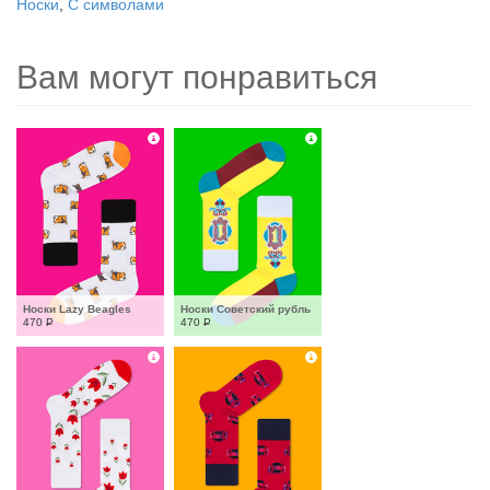
Носки
,
С символами
Вам могут понравиться
Носки Lazy Beagles
Носки Советский рубль
470
Р
470
Р