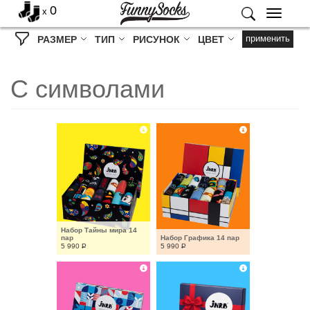
0
x
Меню
применить
РАЗМЕР
ТИП
РИСУНОК
ЦВЕТ
С символами
Набор Тайны мира 14 
пар
Набор Графика 14 пар
5 990
Р
5 990
Р