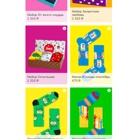
Набор Запретная 
Набор От всего сердца
любовь
1 310
Р
1 310
Р
Набор Сочельник
Носки И снова сентябрь
1 310
Р
470
Р
Носки Относительные
Носки Мечта учителя