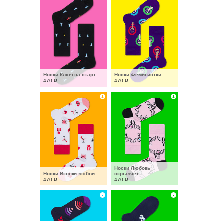
Носки Ключ на старт
Носки Феминистки
470
Р
470
Р
Носки Любовь 
Носки Иконки любви
окрыляет
470
Р
470
Р