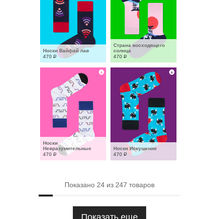
Страна восходящего 
Носки Вайфай лав
солнца
470
Р
470
Р
Носки 
Невразумительные
Носки Искушение
470
Р
470
Р
Показано
24
из
247
товаров
Показать еще