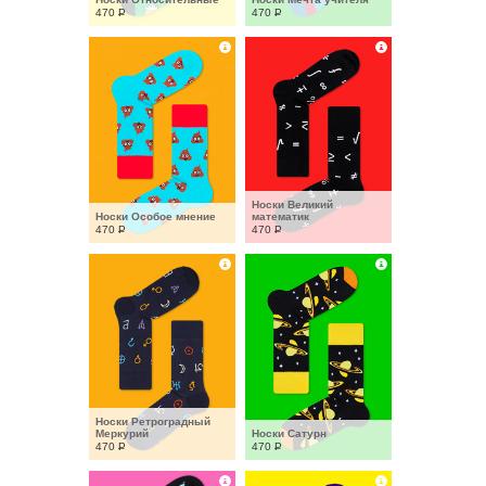
470
Р
470
Р
Носки Великий 
Носки Особое мнение
математик
470
Р
470
Р
Носки Ретроградный 
Меркурий
Носки Сатурн
470
Р
470
Р