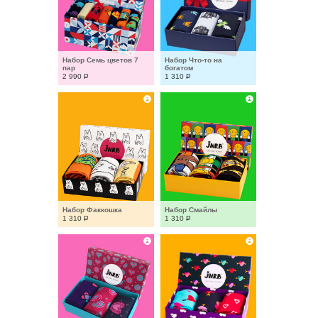
Набор Семь цветов 7 
Набор Что-то на 
пар
богатом
2 990
Р
1 310
Р
Набор Факкошка
Набор Смайлы
1 310
Р
1 310
Р