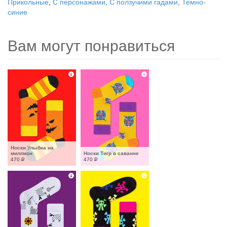
Прикольные
,
С персонажами
,
С ползучими гадами
,
Темно-
синие
Вам могут понравиться
Носки Улыбка на 
миллион
Носки Тигр в саванне
470
Р
470
Р