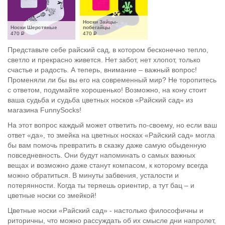
Носки Зайцы-
Носки Шерстяные
побегайцы
470
Р
470
Р
Представьте себе райский сад, в котором бесконечно тепло,
светло и прекрасно живется. Нет забот, нет хлопот, только
счастье и радость. А теперь, внимание – важный вопрос!
Променяли ли бы вы его на современный мир? Не торопитесь
с ответом, подумайте хорошенько! Возможно, на кону стоит
ваша судьба и судьба цветных носков «Райский сад» из
магазина FunnySocks!
На этот вопрос каждый может ответить по-своему, но если ваш
ответ «да», то змейка на цветных носках «Райский сад» могла
бы вам помочь превратить в сказку даже самую обыденную
повседневность. Они будут напоминать о самых важных
вещах и возможно даже станут компасом, к которому всегда
можно обратиться. В минуты забвения, усталости и
потерянности. Когда ты теряешь ориентир, а тут бац – и
цветные носки со змейкой!
Цветные носки «Райский сад» - настолько философичны и
риторичны, что можно рассуждать об их смысле дни напролет,