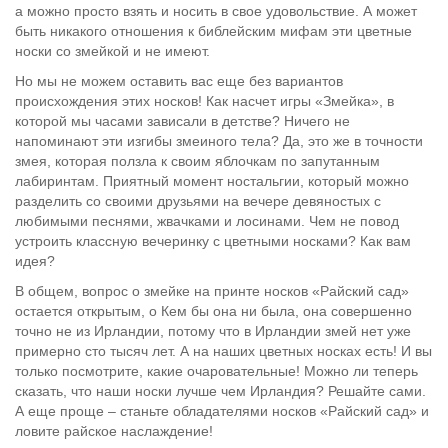
а можно просто взять и носить в свое удовольствие. А может
быть никакого отношения к библейским мифам эти цветные
носки со змейкой и не имеют.
Но мы не можем оставить вас еще без вариантов
происхождения этих носков! Как насчет игры «Змейка», в
которой мы часами зависали в детстве? Ничего не
напоминают эти изгибы змеиного тела? Да, это же в точности
змея, которая ползла к своим яблочкам по запутанным
лабиринтам. Приятный момент ностальгии, который можно
разделить со своими друзьями на вечере девяностых с
любимыми песнями, жвачками и лосинами. Чем не повод
устроить классную вечеринку с цветными носками? Как вам
идея?
В общем, вопрос о змейке на принте носков «Райский сад»
остается открытым, о Кем бы она ни была, она совершенно
точно не из Ирландии, потому что в Ирландии змей нет уже
примерно сто тысяч лет. А на наших цветных носках есть! И вы
только посмотрите, какие очаровательные! Можно ли теперь
сказать, что наши носки лучше чем Ирландия? Решайте сами.
А еще проще – станьте обладателями носков «Райский сад» и
ловите райское наслаждение!