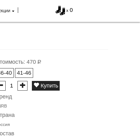
0
x
ЕКЦИИ
тоимость:
470
Р
36-40
41-46
Купить
ренд
NRB
трана
оссия
остав