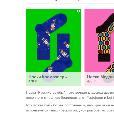
Носки Космозверь
Носки Медов
470
Р
470
Р
Носки "Русские ромбы" – это вечная классика цветн
носочного мира, как бриллианты от Тиффани и Let it
Что может быть более постоянным, чем красивые но
используется классический рисунок ромбов, который