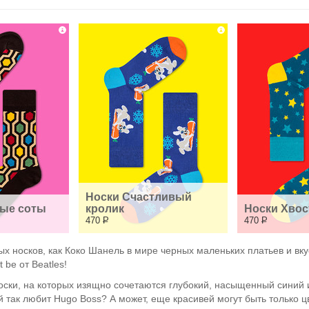
Носки Счастливый 
ые соты
кролик
Носки Хвос
470
Р
470
Р
ых носков, как Коко Шанель в мире черных маленьких платьев и вку
 be от Beatles!
ски, на которых изящно сочетаются глубокий, насыщенный синий и
 так любит Hugo Boss? А может, еще красивей могут быть только ц