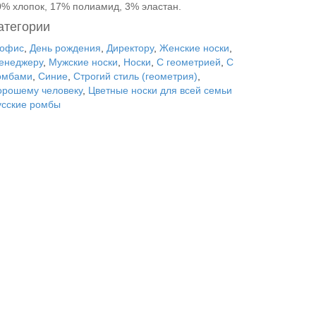
0% хлопок, 17% полиамид, 3% эластан.
атегории
 офис
,
День рождения
,
Директору
,
Женские носки
,
енеджеру
,
Мужские носки
,
Носки
,
С геометрией
,
С
омбами
,
Синие
,
Строгий стиль (геометрия)
,
орошему человеку
,
Цветные носки для всей семьи
усские ромбы