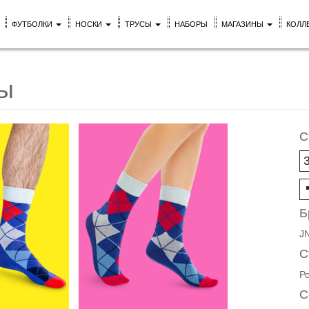
ФУТБОЛКИ
НОСКИ
ТРУСЫ
НАБОРЫ
МАГАЗИНЫ
КОЛЛ
бы
С
Б
J
С
Р
С