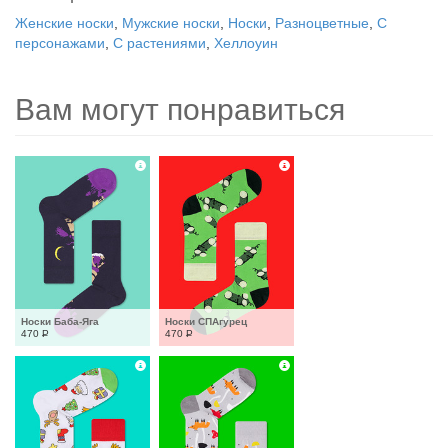
Женские носки
,
Мужские носки
,
Носки
,
Разноцветные
,
С
персонажами
,
С растениями
,
Хеллоуин
Вам могут понравиться
Носки Баба-Яга
Носки СПАгурец
470
Р
470
Р