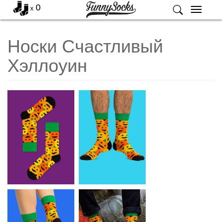
0
x
Меню
Носки Счастливый
Хэллоуин