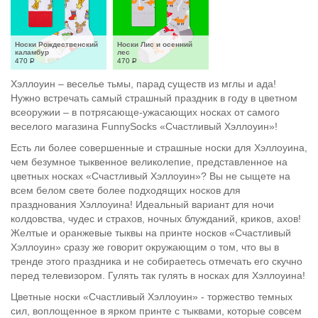
Носки Рождественский 
Носки Лис и осенний 
каламбур
лес
470
Р
470
Р
Хэллоуин – веселье тьмы, парад существ из мглы и ада!
Нужно встречать самый страшный праздник в году в цветном
всеоружии – в потрясающе-ужасающих носках от самого
веселого магазина FunnySocks «Счастливый Хэллоуин»!
Есть ли более совершенные и страшные носки для Хэллоуина,
чем безумное тыквенное великолепие, представленное на
цветных носках «Счастливый Хэллоуин»? Вы не сыщете на
всем белом свете более подходящих носков для
празднования Хэллоуина! Идеальный вариант для ночи
колдовства, чудес и страхов, ночных блужданий, криков, ахов!
Желтые и оранжевые тыквы на принте носков «Счастливый
Хэллоуин» сразу же говорит окружающим о том, что вы в
тренде этого праздника и не собираетесь отмечать его скучно
перед телевизором. Гулять так гулять в носках для Хэллоуина!
Цветные носки «Счастливый Хэллоуин» - торжество темных
сил, воплощенное в ярком принте с тыквами, которые совсем