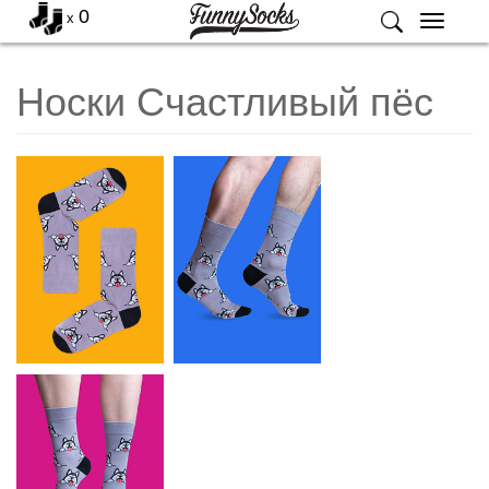
0
x
Меню
Носки Счастливый пёс