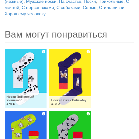
(нежные)
,
Мужские носки
,
На счастье
,
Носки
,
Прикольные
,
С
мечтой
,
С персонажами
,
С собаками
,
Серые
,
Стиль жизни
,
Хорошему человеку
Вам могут понравиться
Носки Пятнистый 
жизнелюб
Носки Вожак Сиба-Ину
470
Р
470
Р