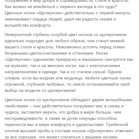
погружение в мир добра и справедливости, стиля и красоты.
Как можно не влюбиться с первого взгляда в это чудо?
Цветные носки «Щелкунчик» действительно с первой минуты
завоевывают сердца людей, даря им радость сказки и
волшебство комфорта.
Невероятной глубины голубой цвет носков со щелкунчиком
идеально подходит для любого образа, они станут меккой
вашего стиля и красоты. Невозможно устоять перед этими
безумными цветосочетаниями и оттенками. Носки
«Щелкунчик» одинаково прекрасно и изысканно смотрятся как
на мужских, так и на женских ногах, как с классическими
направлениями в одежде, так и со стилем casual. Одним
словом, если вы модник или модница, любите цветные носки
огромной, глубокой любовью, то смело останавливайте свой
выбор на модели со щелкунчиком!
Цветные носки со щелкунчиком обладают двумя волшебными
свойствами – они действительно погружают вас в сказку и
чудеса, заставляя верить, что добра в мире больше, чем
несправедливости, а также за долю секунды способны
перенести вас в мире комфорта и удовольствия. Гребенной
хлопов высшей пробы в составе носков «Щелкунчик» отвечает
за все хорошее, что может случиться с вашими ногами.