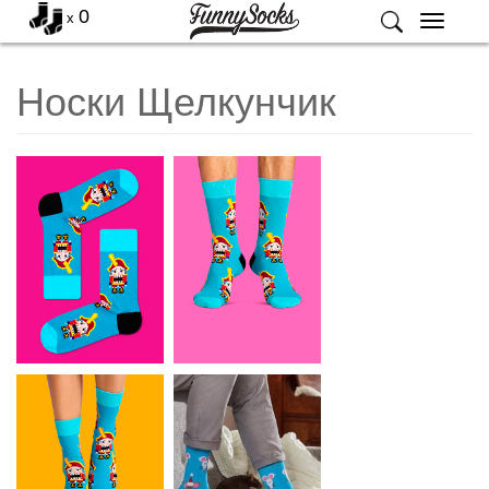
0
x
Меню
Носки Щелкунчик