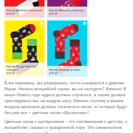
Носки Мемчик в колпаке
Носки Мишки в свитере
470
Р
470
Р
Носки Продолжение 
следует
Носки Зимние узоры
470
Р
470
Р
Ёлка наряжена, зал разукрашен, гости съезжаются к девочке
Маше. Начало волшебной сказки, вы не находите? Именно! В
канун Нового года чудеса должны случаться, а сказка должна
преследовать вас на каждом шагу. Именно поэтому в вашем
модном арсенале должны поселиться носки, от которых будут
без ума все – цветные носки «Щелкунчик»!
Цветные носки с щелкунчиком – это напоминание о детстве, о
волшебстве, сказках и праздничной поре. Это сиюминутное