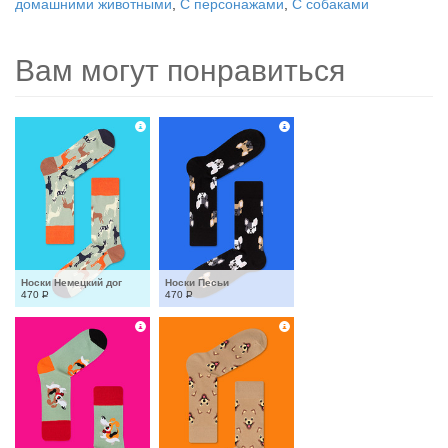
домашними животными
,
С персонажами
,
С собаками
Вам могут понравиться
Носки Немецкий дог
Носки Песьи
470
Р
470
Р