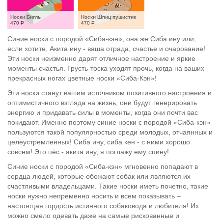
Носки Бигль
Носки Шпиц пушистик
470
Р
470
Р
Синие носки с породой «Сиба-кэн», она же Сиба ину или,
если хотите, Акита ину - ваша отрада, счастье и очарование!
Эти носки неизменно дарят отличное настроение и яркие
моменты счастья. Грусть-тоска уходят прочь, когда на ваших
прекрасных ногах цветные носки «Сиба-Кэн»!
Эти носки станут вашим источником позитивного настроения и
оптимистичного взгляда на жизнь, они будут генерировать
энергию и придавать силы в моменты, когда они почти вас
покидают. Именно поэтому синие носки с породой «Сиба-кэн»
пользуются такой популярностью среди молодых, отчаянных и
целеустремленных! Сиба ину, сиба кен - с ними хорошо
совсем! Это пёс - акита ину, я поглажу ему спину!
Синие носки с породой «Сиба-кэн» мгновенно попадают в
сердца людей, которые обожают собак или являются их
счастливыми владельцами. Такие носки иметь почетно, такие
носки нужно непременно носить и всем показывать –
настоящая гордость истинного собаковода и любителя! Их
можно смело одевать даже на самые рискованные и