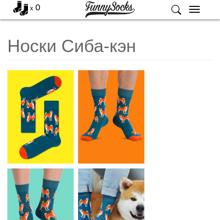
0
x
Меню
Носки Сиба-кэн