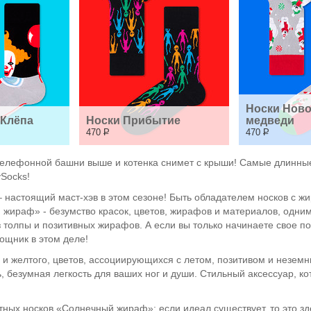
Носки Ново
 Клёпа
Носки Прибытие
медведи
470
Р
470
Р
телефонной башни выше и котенка снимет с крыши! Самые длинны
Socks!
 настоящий маст-хэв в этом сезоне! Быть обладателем носков с жи
 жираф» - безумство красок, цветов, жирафов и материалов, одним
 толпы и позитивных жирафов. А если вы только начинаете свое по
щник в этом деле!
 и желтого, цветов, ассоциирующихся с летом, позитивом и незем
ь, безумная легкость для ваших ног и души. Стильный аксессуар, 
ных носков «Солнечный жираф»: если идеал существует, то это зд