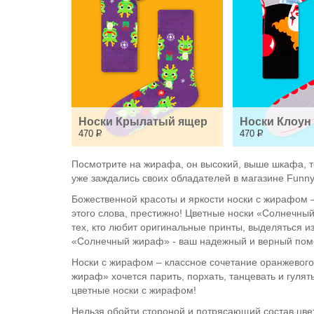
Носки Крылатый ящер
Носки Клоун
470
Р
470
Р
Посмотрите на жирафа, он высокий, выше шкафа, 
уже заждались своих обладателей в магазине Funny
Божественной красоты и яркости носки с жирафом –
этого слова, престижно! Цветные носки «Солнечный
тех, кто любит оригинальные принты, выделяться из
«Солнечный жираф» - ваш надежный и верный помо
Носки с жирафом – классное сочетание оранжевого
жираф» хочется парить, порхать, танцевать и гулят
цветные носки с жирафом!
Нельзя обойти стороной и потрясающий состав цвет