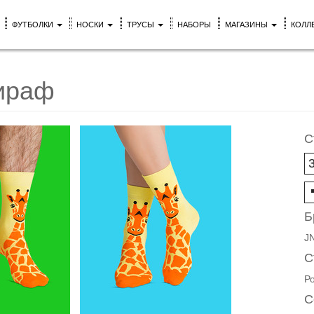
ФУТБОЛКИ
НОСКИ
ТРУСЫ
НАБОРЫ
МАГАЗИНЫ
КОЛЛ
ираф
С
Б
J
С
Р
С