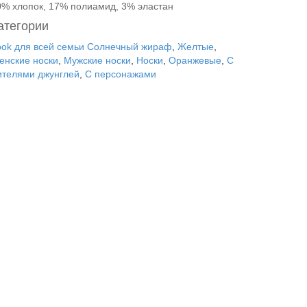
0% хлопок, 17% полиамид, 3% эластан
атегории
ook для всей семьи Солнечный жираф
,
Желтые
,
енские носки
,
Мужские носки
,
Носки
,
Оранжевые
,
С
ителями джунглей
,
С персонажами