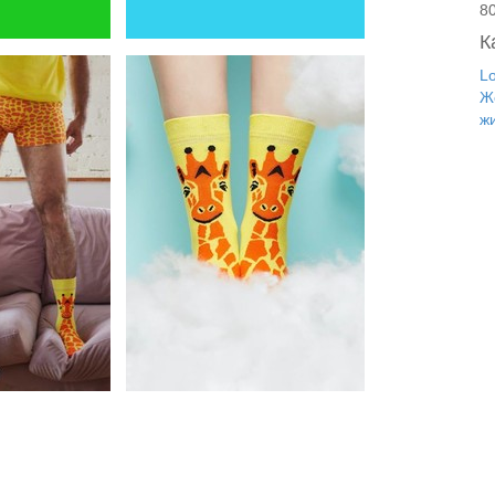
8
К
L
Ж
ж