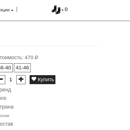
0
x
ЕКЦИИ
тоимость:
470
Р
36-40
41-46
Купить
ренд
NRB
трана
оссия
остав