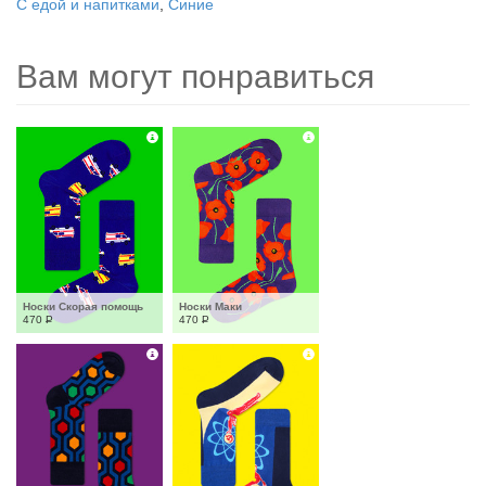
С едой и напитками
,
Синие
Вам могут понравиться
Носки Скорая помощь
Носки Маки
470
Р
470
Р