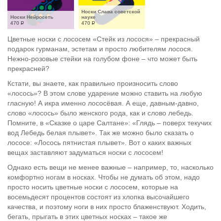
Носки Слава советской 
Носки Нейросеть
науке
470
Р
470
Р
Цветные носки с лососем «Стейк из лосося» – прекрасный
подарок гурманам, эстетам и просто любителям лосося.
Нежно-розовые стейки на голубом фоне – что может быть
прекрасней?
Кстати, вы знаете, как правильно произносить слово
«лосось»? В этом слове ударение можно ставить на любую
гласную! А икра именно лососёвая. А еще, давным-давно,
слово «лосось» было женского рода, как и слово лебедь.
Помните, в «Сказке о царе Салтане»: «Глядь – поверх текучих
вод Лебедь белая плывет». Так же можно было сказать о
лососе: «Лосось пятнистая плывет». Вот о каких важных
вещах заставляют задуматься носки с лососем!
Однако есть вещи не менее важные – например, то, насколько
комфортно ногам в носках. Чтобы не думать об этом, надо
просто носить цветные носки с лососем, которые на
восемьдесят процентов состоят из хлопка высочайшего
качества, и поэтому ноги в них просто блаженствуют. Ходить,
бегать, прыгать в этих цветных носках – такое же