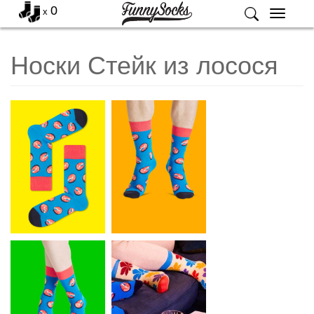
0
x
Меню
Носки Стейк из лосося