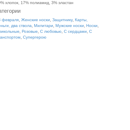
0% хлопок, 17% полиамид, 3% эластан
атегории
3 февраля
,
Женские носки
,
Защитнику
,
Карты,
ньги, два ствола
,
Милитари
,
Мужские носки
,
Носки
,
рикольные
,
Розовые
,
С любовью
,
С сердцами
,
С
ранспортом
,
Супергерою