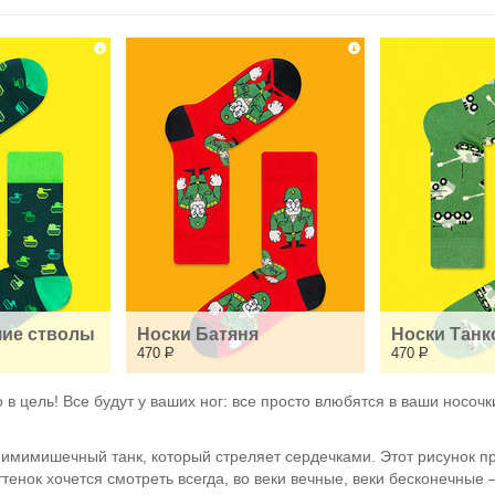
ие стволы
Носки Батяня
Носки Танк
470
Р
470
Р
 цель! Все будут у ваших ног: все просто влюбятся в ваши носочки
имимишечный танк, который стреляет сердечками. Этот рисунок пр
тенок хочется смотреть всегда, во веки вечные, веки бесконечные 