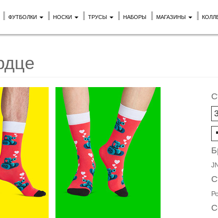
ФУТБОЛКИ
НОСКИ
ТРУСЫ
НАБОРЫ
МАГАЗИНЫ
КОЛЛ
рдце
С
Б
J
С
Р
С