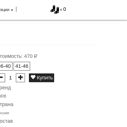
0
x
ЕКЦИИ
тоимость:
470
Р
36-40
41-46
Купить
ренд
NRB
трана
оссия
остав