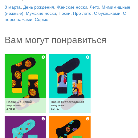
8 марта
,
День рождения
,
Женские носки
,
Лето
,
Мимимишные
(нежные)
,
Мужские носки
,
Носки
,
Про лето
,
С букашками
,
С
персонажами
,
Серые
Вам могут понравиться
Носки С сырной 
Носки Петроградская 
корочкой
мадонна
470
Р
470
Р