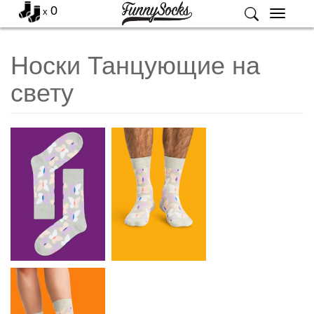
0
x
Меню
Носки Танцующие на
свету