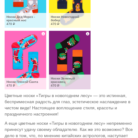
Носки Дед Мороз - 
Носки Новогодний 
красный нос
бобер
470
Р
470
Р
Носки Зеленый 
Носки Плохой Санта
красавец
470
Р
470
Р
Цветные носки «Тигры в новогоднем лесу» — это истинная,
беспримесная радость для глаз, эстетическое наслаждение в
чистом виде! Настоящее воплощение стиля, красоты и
праздничного настроения!
А еще цветные носки «Тигры в новогоднем лесу» непременно
принесут удачу своему обладателю. Как же это возможно? Все
дело в том, что, по мнению китайских астрологов, наступает