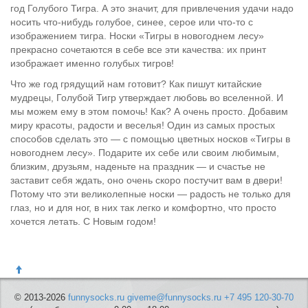
год Голубого Тигра. А это значит, для привлечения удачи надо
носить что-нибудь голубое, синее, серое или что-то с
изображением тигра. Носки «Тигры в новогоднем лесу»
прекрасно сочетаются в себе все эти качества: их принт
изображает именно голубых тигров!
Что же год грядущий нам готовит? Как пишут китайские
мудрецы, Голубой Тигр утверждает любовь во вселенной. И
мы можем ему в этом помочь! Как? А очень просто. Добавим
миру красоты, радости и веселья! Один из самых простых
способов сделать это — с помощью цветных носков «Тигры в
новогоднем лесу». Подарите их себе или своим любимым,
близким, друзьям, наденьте на праздник — и счастье не
заставит себя ждать, оно очень скоро постучит вам в двери!
Потому что эти великолепные носки — радость не только для
глаз, но и для ног, в них так легко и комфортно, что просто
хочется летать. С Новым годом!
© 2013-2026
funnysocks.ru
giveme@funnysocks.ru
+7 495 120-30-70