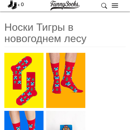
0
x
Меню
Носки Тигры в
новогоднем лесу