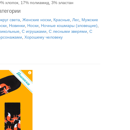
0% хлопок, 17% полиамид, 3% эластан
атегории
круг света
,
Женские носки
,
Красные
,
Лес
,
Мужские
оски
,
Новинки
,
Носки
,
Ночные кошмары (зловещие)
,
рикольные
,
С игрушками
,
С лесными зверями
,
С
ерсонажами
,
Хорошему человеку