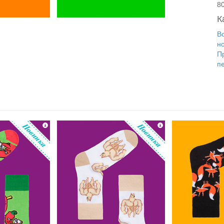
8
К
Во
н
П
п