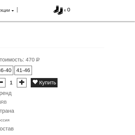
0
x
ЕКЦИИ
тоимость:
470
Р
36-40
41-46
Купить
ренд
NRB
трана
оссия
остав