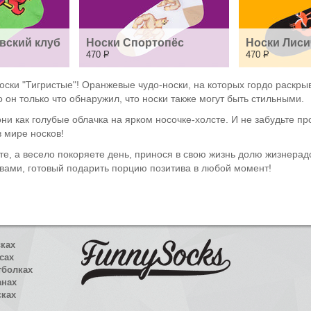
вский клуб
Носки Спортопёс
Носки Лиси
470
Р
470
Р
оски "Тигристые"! Оранжевые чудо-носки, на которых гордо раскры
 он только что обнаружил, что носки также могут быть стильными.
ни как голубые облачка на ярком носочке-холсте. И не забудьте про
в мире носков!
те, а весело покоряете день, принося в свою жизнь долю жизнерад
с вами, готовый подарить порцию позитива в любой момент!
сках
сах
тболках
анах
сках