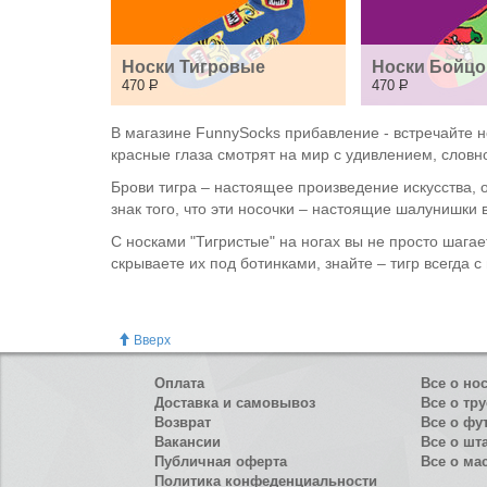
Носки Тигровые
Носки Бойцо
470
Р
470
Р
В магазине FunnySocks прибавление - встречайте н
красные глаза смотрят на мир с удивлением, словно
Брови тигра – настоящее произведение искусства, о
знак того, что эти носочки – настоящие шалунишки 
С носками "Тигристые" на ногах вы не просто шагае
скрываете их под ботинками, знайте – тигр всегда 
Вверх
Оплата
Все о но
Доставка и самовывоз
Все о тру
Возврат
Все о фу
Вакансии
Все о шт
Публичная оферта
Все о ма
Политика конфеденциальности