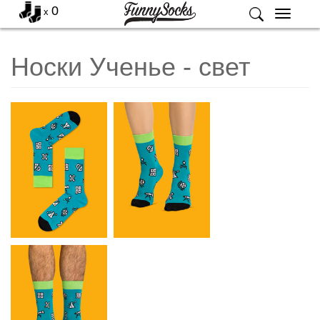
0
x
Меню
Носки Ученье - свет