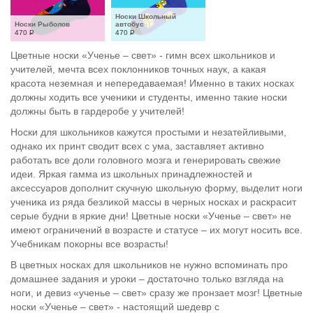
Носки Школьный 
Носки Рыболов
автобус
470
Р
470
Р
Цветные носки «Ученье – свет» - гимн всех школьников и
учителей, мечта всех поклонников точных наук, а какая
красота неземная и непередаваемая! Именно в таких носках
должны ходить все ученики и студенты, именно такие носки
должны быть в гардеробе у учителей!
Носки для школьников кажутся простыми и незатейливыми,
однако их принт сводит всех с ума, заставляет активно
работать все доли головного мозга и генерировать свежие
идеи. Яркая гамма из школьных принадлежностей и
аксессуаров дополнит скучную школьную форму, выделит ноги
ученика из ряда безликой массы в черных носках и раскрасит
серые будни в яркие дни! Цветные носки «Ученье – свет» не
имеют ограничений в возрасте и статусе – их могут носить все.
Учебникам покорны все возрасты!
В цветных носках для школьников не нужно вспоминать про
домашнее задания и уроки – достаточно только взгляда на
ноги, и девиз «ученье – свет» сразу же пронзает мозг! Цветные
носки «Ученье – свет» - настоящий шедевр с