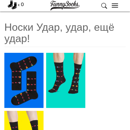
0
x
Меню
Носки Удар, удар, ещё
удар!