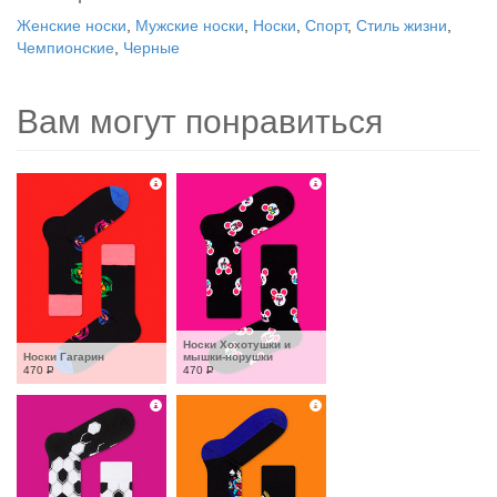
Женские носки
,
Мужские носки
,
Носки
,
Спорт
,
Стиль жизни
,
Чемпионские
,
Черные
Вам могут понравиться
Носки Хохотушки и 
Носки Гагарин
мышки-норушки
470
Р
470
Р