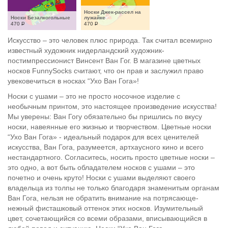
Носки Джек-рассел на 
Носки Безалкогольные
лужайке
470
Р
470
Р
Искусство – это человек плюс природа. Так считал всемирно
известный художник нидерландский художник-
постимпрессионист Винсент Ван Гог. В магазине цветных
носков FunnySocks считают, что он прав и заслужил право
увековечиться в носках “Ухо Ван Гога»!
Носки с ушами – это не просто носочное изделие с
необычным принтом, это настоящее произведение искусства!
Мы уверены: Ван Гогу обязательно бы пришлись по вкусу
носки, навеянные его жизнью и творчеством. Цветные носки
“Ухо Ван Гога» - идеальный подарок для всех ценителей
искусства, Ван Гога, разумеется, артхаусного кино и всего
нестандартного. Согласитесь, носить просто цветные носки –
это одно, а вот быть обладателем носков с ушами – это
почетно и очень круто! Носки с ушами выделяют своего
владельца из толпы не только благодаря знаменитым органам
Ван Гога, нельзя не обратить внимание на потрясающе-
нежный фисташковый оттенок этих носков. Изумительный
цвет, сочетающийся со всеми образами, вписывающийся в