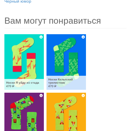
Черный юмор
Вам могут понравиться
Носки Кельтский 
Носки Я уйду из стада
трилистник
470
Р
470
Р