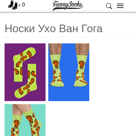
0
x
Меню
Носки Ухо Ван Гога