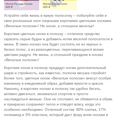
Носки Разудальские
Носки Серый енот
400
Р
400
Р
Устройте себе жизнь в яркую полосочку – побалуйте себя и
свои роскошные ноги озорными короткими цветными носками
«Веселые полоски»! Не носки, а сплошное веселье!
Короткие цветные носки в полоску – отличное средство
скрасить серые будни и добавить нотки веселой полосатости в
жизнь. В таких носках она будет состоять не из черных и
белых полос, а из разноцветных, переливающихся всеми
цветами радуги. Не жизнь, а сплошной праздник в носках
«Веселые полоски»!
Короткие носки в полоску придадут ногам дополнительный
шарм и стройность, как известно, полоски весьма стройнят.
Более того, цветные носки «Веселые полоски» внесут особую
изюминку в ежедневный образ, добавив яркости и красок.
Наконец, в коротких носках в полоску так удобно бегать,
активно двигаться, заниматься спортом и просто
наслаждаться жизнью. Они не сползают, не сбиваются в обуви
и прекрасно сохраняют тепло и отводят влагу, когда это
особенно необходимо. Отличный состав: 80% хлопка, 17%
полиамид и 3% эластана, который даст фору всем носкам в