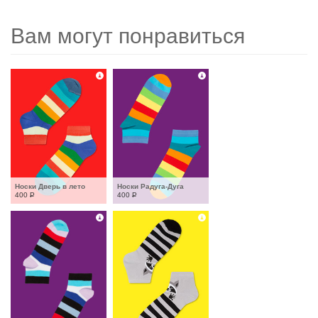
Вам могут понравиться
Носки Дверь в лето
Носки Радуга-Дуга
400
Р
400
Р