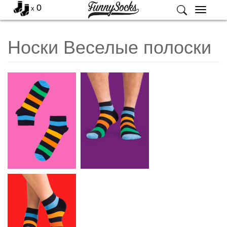
0
x
Меню
Носки Веселые полоски