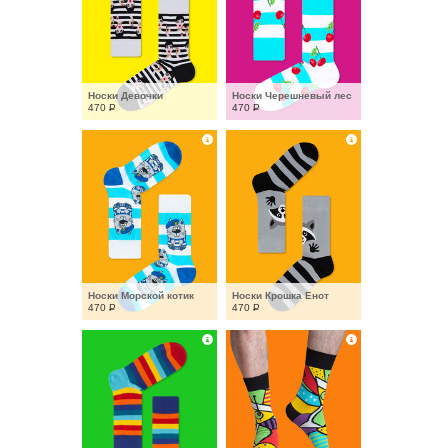
Носки Девочки
Носки Черешневый лес
470
Р
470
Р
Носки Морской котик
Носки Крошка Енот
470
Р
470
Р