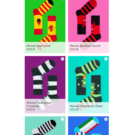
Носки Чертёнок
Носки Дьявол носит
470
Р
470
Р
Носки Северная 
сторона
Носки Лепрекон Лаки
470
Р
470
Р