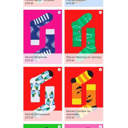
470
Р
470
Р
Носки Морячок
Носки Проход по центру
470
Р
470
Р
Носки Улыбка на 
Носки Лягушонок
миллион
470
Р
470
Р