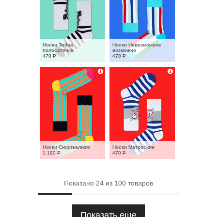
Носки Зебра 
Носки Невозможное 
полосаточка
возможно
470
Р
470
Р
Носки Сюрреализм
Носки Матроскин
1 190
Р
470
Р
Показано
24
из
100
товаров
Показать еще