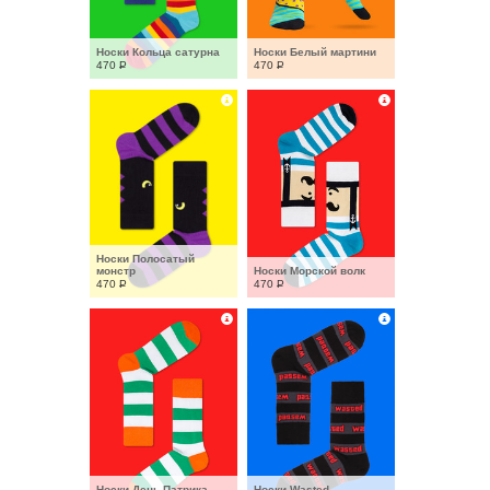
Носки Кольца сатурна
Носки Белый мартини
470
Р
470
Р
Носки Полосатый 
монстр
Носки Морской волк
470
Р
470
Р
Носки День Патрика
Носки Wasted