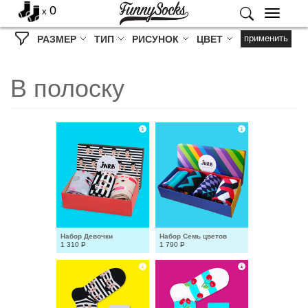
0
x
Меню
применить
РАЗМЕР
ТИП
РИСУНОК
ЦВЕТ
В полоску
Набор Девочки
Набор Семь цветов
1 310
Р
1 790
Р