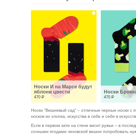
Носки И на Марсе будут 
яблони цвести
Носки Брокк
470
Р
470
Р
Носки "Вишневый сад" – отличные черные носки с я
носков их хлопка, искусства в себе и себя в искусств
Если в первом акте на стене висит ружье – в послед
сочными ягодами чеховской вишни попробовать нужн