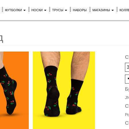
ФУТБОЛКИ
НОСКИ
ТРУСЫ
НАБОРЫ
МАГАЗИНЫ
КОЛЛ
д
С
Б
J
С
Р
С