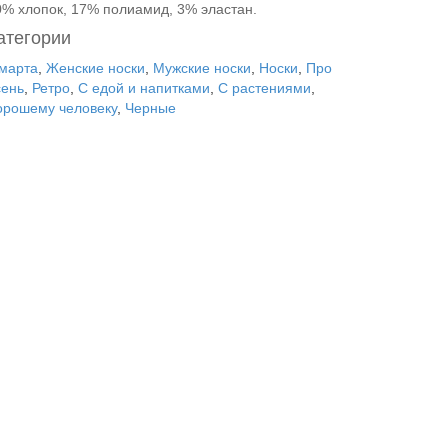
0% хлопок, 17% полиамид, 3% эластан.
атегории
 марта
,
Женские носки
,
Мужские носки
,
Носки
,
Про
сень
,
Ретро
,
С едой и напитками
,
С растениями
,
орошему человеку
,
Черные