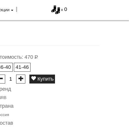
0
x
ЕКЦИИ
тоимость:
470
Р
36-40
41-46
Купить
ренд
NRB
трана
оссия
остав