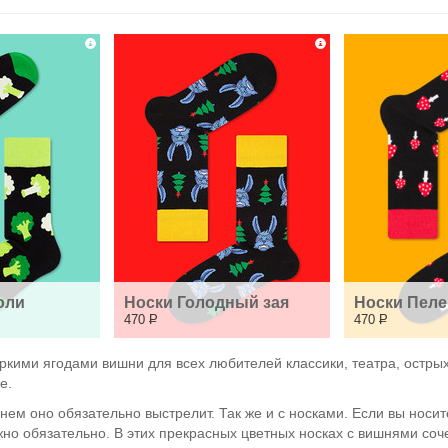
оли
Носки Голодный зая
Носки Пеле
470
Р
470
Р
ркими ягодами вишни для всех любителей классики, театра, острых
е.
нем оно обязательно выстрелит. Так же и с носками. Если вы носите 
о обязательно. В этих прекрасных цветных носках с вишнями сочет