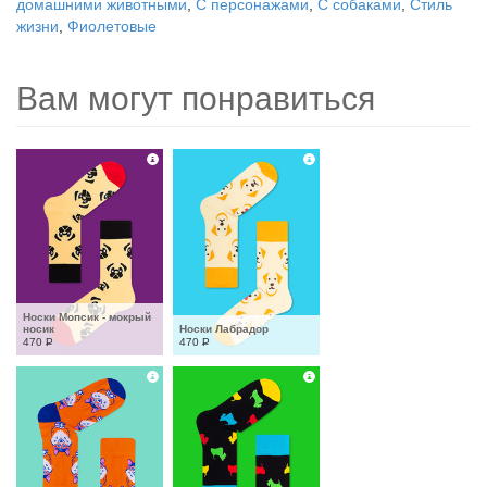
домашними животными
,
С персонажами
,
С собаками
,
Стиль
жизни
,
Фиолетовые
Вам могут понравиться
Носки Мопсик - мокрый 
носик
Носки Лабрадор
470
Р
470
Р