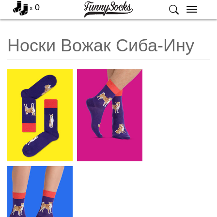
0
x
Меню
Носки Вожак Сиба-Ину