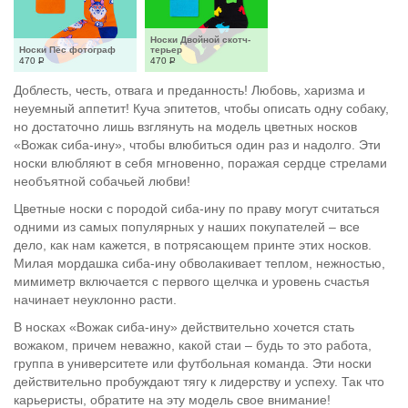
Носки Двойной скотч-
Носки Пёс фотограф
терьер
470
Р
470
Р
Доблесть, честь, отвага и преданность! Любовь, харизма и
неуемный аппетит! Куча эпитетов, чтобы описать одну собаку,
но достаточно лишь взглянуть на модель цветных носков
«Вожак сиба-ину», чтобы влюбиться один раз и надолго. Эти
носки влюбляют в себя мгновенно, поражая сердце стрелами
необъятной собачьей любви!
Цветные носки с породой сиба-ину по праву могут считаться
одними из самых популярных у наших покупателей – все
дело, как нам кажется, в потрясающем принте этих носков.
Милая мордашка сиба-ину обволакивает теплом, нежностью,
мимиметр включается с первого щелчка и уровень счастья
начинает неуклонно расти.
В носках «Вожак сиба-ину» действительно хочется стать
вожаком, причем неважно, какой стаи – будь то это работа,
группа в университете или футбольная команда. Эти носки
действительно пробуждают тягу к лидерству и успеху. Так что
карьеристы, обратите на эту модель свое внимание!