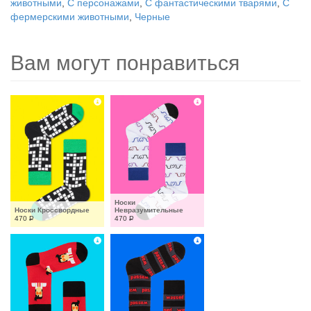
животными
,
С персонажами
,
С фантастическими тварями
,
С
фермерскими животными
,
Черные
Вам могут понравиться
Носки 
Носки Кроссвордные
Невразумительные
470
Р
470
Р