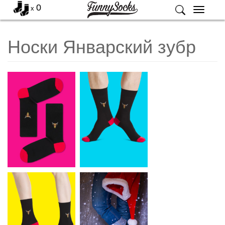
0
x
Меню
Носки Январский зубр