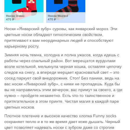
Носки Элвис
Носки Wasted
470
Р
470
Р
Носки «Январский зубр» суровы, как январский мороз. Эти
цветные носки обладают гипнотическим свойством,
притягивают к вам неординарных людей и способствуют
карьерному росту.
Зимняя ночь темна, холодна и полна ужасов, когда идешь с
работы через спальный район. Вот мерещатся вурдолаки
возле котельной, мелькнула черная кошка, оставляя цепочку
следов на снегу, а впереди мерцает красноватый свет – это
сосед паркует свой внедорожник. Стоп! Без паники, ведь на
вас носки «Январский зубр», с ними не пропадешь. Куда бы
вы не направились этим вечером, вас примут за своего, а где
нужно – пройдете незаметно. Есть что-то таинственное и
притягательное в этом принте. Чистая магия в каждой паре
цветных носков.
Плотное плетение и высокое качество хлопка Funny socks
сохраняет тепло и в то же время дает коже дышать. Черный
цвет позволяет надевать носки с зубром даже со строгим