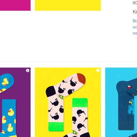
8
К
Во
н
п