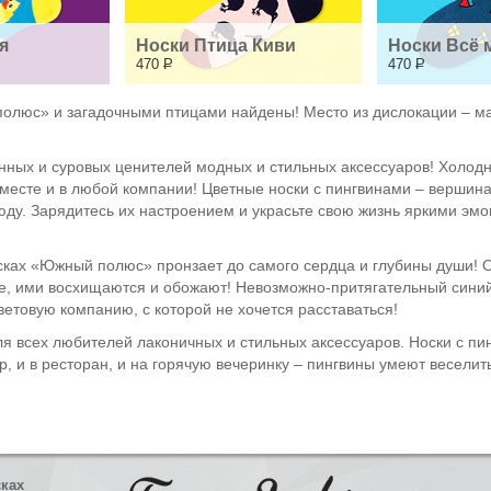
я
Носки Птица Киви
Носки Всё 
470
Р
470
Р
олюс» и загадочными птицами найдены! Место из дислокации – ма
ных и суровых ценителей модных и стильных аксессуаров! Холодн
месте и в любой компании! Цветные носки с пингвинами – вершина
ду. Зарядитесь их настроением и украсьте свою жизнь яркими эмо
осках «Южный полюс» пронзает до самого сердца и глубины души! 
все, ими восхищаются и обожают! Невозможно-притягательный синий
етовую компанию, с которой не хочется расставаться!
 всех любителей лаконичных и стильных аксессуаров. Носки с пин
мир, и в ресторан, и на горячую вечеринку – пингвины умеют веселит
сках