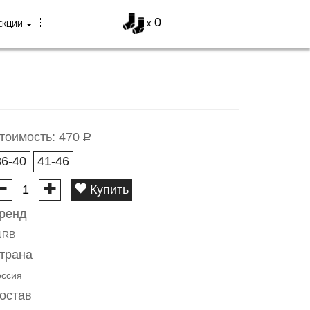
0
x
ЕКЦИИ
тоимость:
470
Р
36-40
41-46
Купить
ренд
NRB
трана
оссия
остав