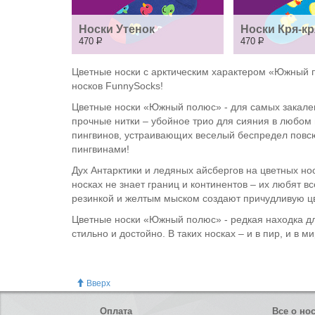
Носки Утенок
Носки Кря-кр
470
Р
470
Р
Цветные носки с арктическим характером «Южный п
носков FunnySocks!
Цветные носки «Южный полюс» - для самых закален
прочные нитки – убойное трио для сияния в любом 
пингвинов, устраивающих веселый беспредел повсю
пингвинами!
Дух Антарктики и ледяных айсбергов на цветных н
носках не знает границ и континентов – их любят 
резинкой и желтым мыском создают причудливую цв
Цветные носки «Южный полюс» - редкая находка для
стильно и достойно. В таких носках – и в пир, и в 
Вверх
Оплата
Все о но