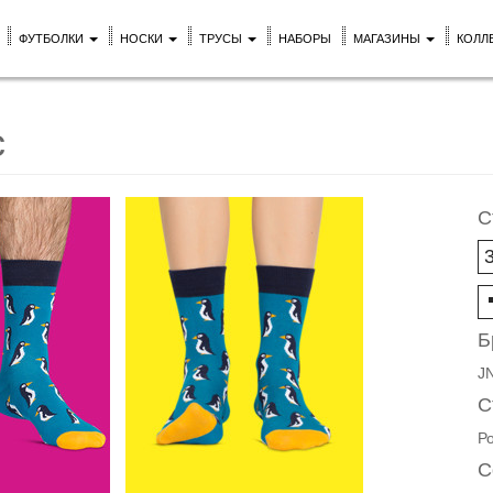
ФУТБОЛКИ
НОСКИ
ТРУСЫ
НАБОРЫ
МАГАЗИНЫ
КОЛЛ
с
С
Б
J
С
Р
С