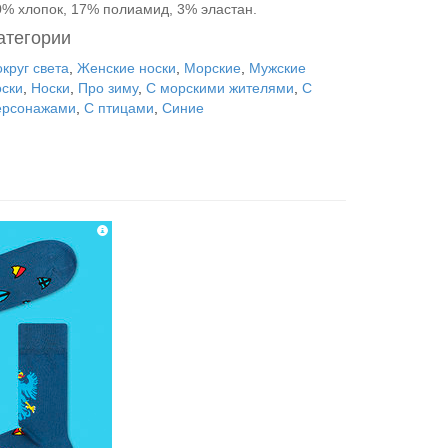
0% хлопок, 17% полиамид, 3% эластан.
атегории
круг света
,
Женские носки
,
Морские
,
Мужские
оски
,
Носки
,
Про зиму
,
С морскими жителями
,
С
ерсонажами
,
С птицами
,
Синие