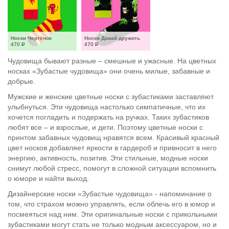
Носки Чертёнок
Носки Давай дружить
470
Р
470
Р
Чудовища бывают разные – смешные и ужасные. На цветных
носках «Зубастые чудовища» они очень милые, забавные и
добрые.
Мужские и женские цветные носки с зубастиками заставляют
улыбнуться. Эти чудовища настолько симпатичные, что их
хочется погладить и подержать на ручках. Таких зубастиков
любят все – и взрослые, и дети. Поэтому цветные носки с
принтом забавных чудовищ нравятся всем. Красивый красный
цвет носков добавляет яркости в гардероб и привносит в него
энергию, активность, позитив. Эти стильные, модные носки
снимут любой стресс, помогут в сложной ситуации вспомнить
о юморе и найти выход.
Дизайнерские носки «Зубастые чудовища» - напоминание о
том, что страхом можно управлять, если облечь его в юмор и
посмеяться над ним. Эти оригинальные носки с прикольными
зубастиками могут стать не только модным аксессуаром, но и