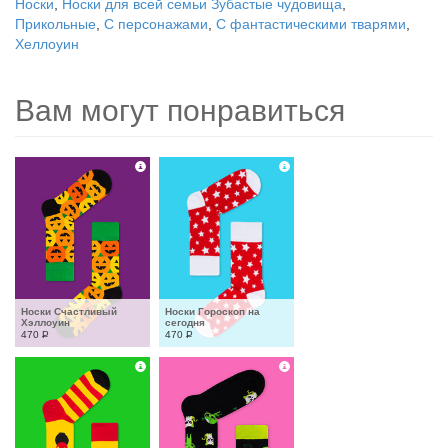
Носки
,
Носки для всей семьи Зубастые чудовища
,
Прикольные
,
С персонажами
,
С фантастическими тварями
,
Хеллоуин
Вам могут понравиться
Носки Счастливый 
Носки Гороскоп на 
Хэллоуин
сегодня
470
Р
470
Р