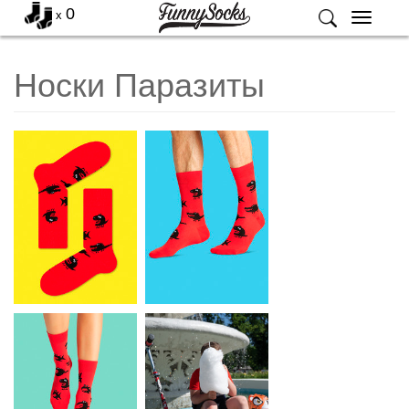
0
x
Меню
Носки Паразиты