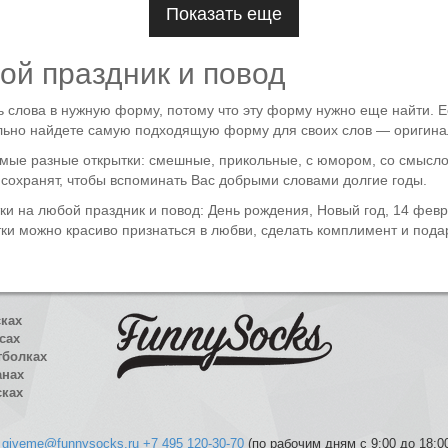
Показать еще
ой праздник и повод
ь слова в нужную форму, потому что эту форму нужно еще найти. Е
ельно найдете самую подходящую форму для своих слов — оригина
мые разные открытки: смешные, прикольные, с юмором, со смыслом
о сохранят, чтобы вспоминать Вас добрыми словами долгие годы.
тки на любой праздник и повод: День рождения, Новый год, 14 февр
и можно красиво признаться в любви, сделать комплимент и подар
сках
сах
тболках
анах
сках
giveme@funnysocks.ru
+7 495 120-30-70
(по рабочим дням с 9:00 до 18:0