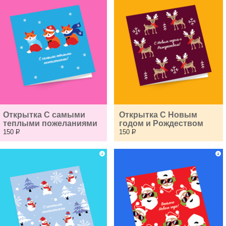
Открытка C самыми 
Открытка С Новым 
теплыми пожеланиями
годом и Рождеством
150
Р
150
Р