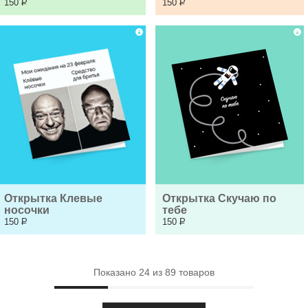
150
Р
150
Р
Открытка Клевые 
Открытка Скучаю по 
носочки
тебе
150
Р
150
Р
Показано
24
из
89
товаров