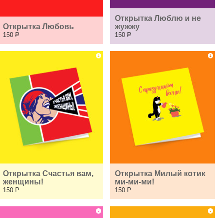
Открытка Люблю и не 
Открытка Любовь
жужжу
150
Р
150
Р
Открытка Счастья вам, 
Открытка Милый котик 
женщины!
ми-ми-ми!
150
Р
150
Р