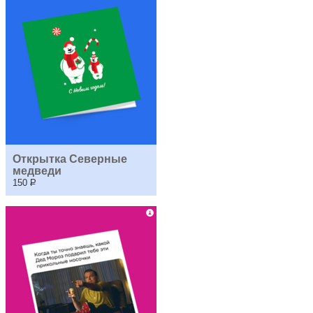
Открытка Северные 
медведи
150
Р