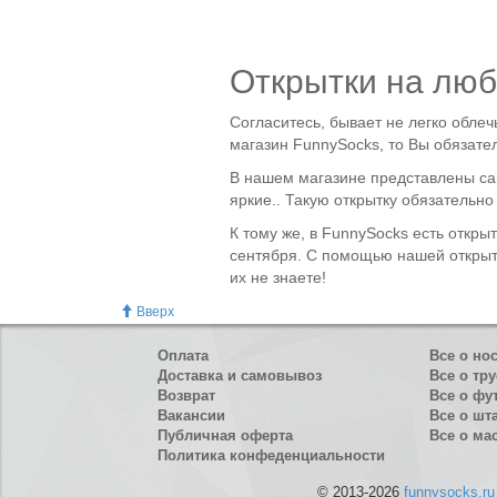
Открытки на люб
Согласитесь, бывает не легко облеч
магазин FunnySocks, то Вы обязат
В нашем магазине представлены са
яркие.. Такую открытку обязательн
К тому же, в FunnySocks есть откры
сентября. С помощью нашей открытк
их не знаете!
Вверх
Оплата
Все о но
Доставка и самовывоз
Все о тру
Возврат
Все о фу
Вакансии
Все о шт
Публичная оферта
Все о ма
Политика конфеденциальности
© 2013-2026
funnysocks.ru