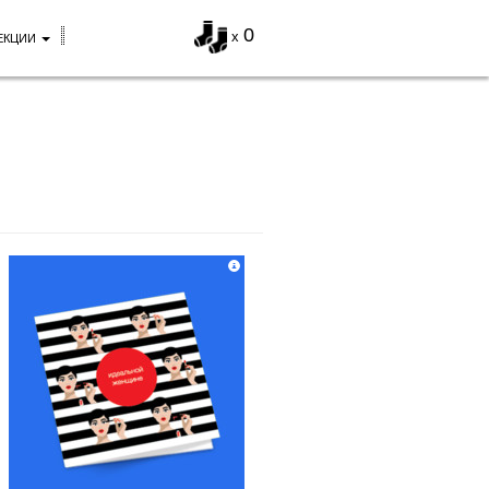
0
x
ЕКЦИИ