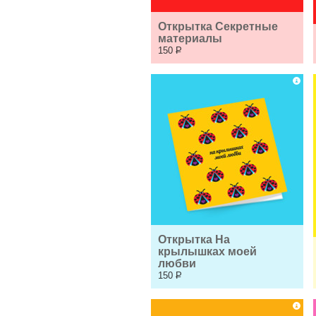
Открытка Секретные 
материалы
150
Р
Открытка На 
крылышках моей 
любви
150
Р