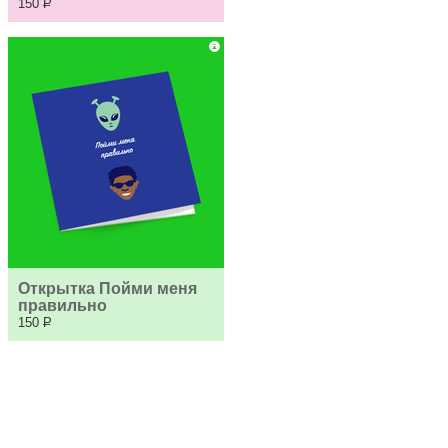
150
Р
Открытка Пойми меня 
правильно
150
Р