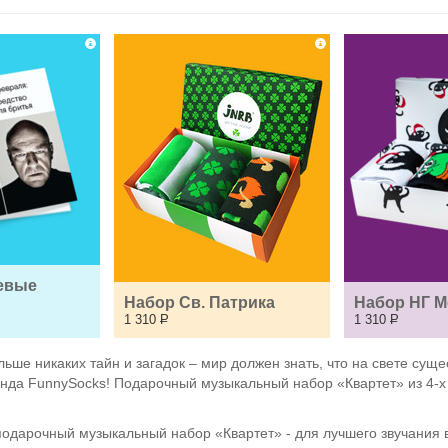
евые 
Набор Св. Патрика
Набор НГ 
1 310
Р
1 310
Р
льше никаких тайн и загадок – мир должен знать, что на свете су
ренда FunnySocks! Подарочный музыкальный набор «Квартет» из 4-х
 подарочный музыкальный набор «Квартет» - для лучшего звучания в