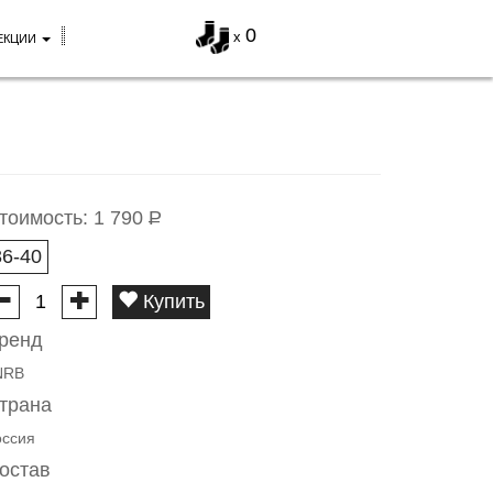
0
x
ЕКЦИИ
тоимость:
1 790
Р
36-40
Купить
ренд
NRB
трана
оссия
остав