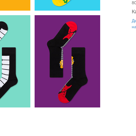
8
К
Д
н