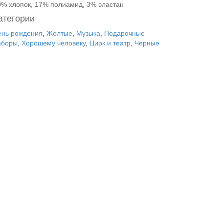
0% хлопок, 17% полиамид, 3% эластан
атегории
ень рождения
,
Желтые
,
Музыка
,
Подарочные
аборы
,
Хорошему человеку
,
Цирк и театр
,
Черные