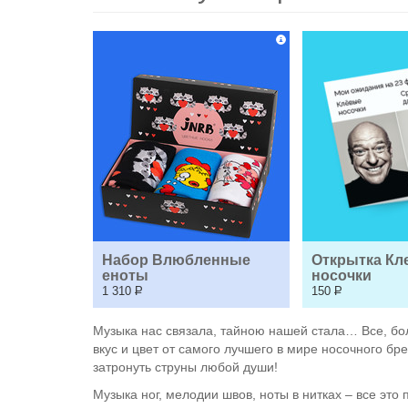
Набор Влюбленные 
Открытка Кл
еноты
носочки
1 310
Р
150
Р
Музыка нас связала, тайною нашей стала… Все, бо
вкус и цвет от самого лучшего в мире носочного б
затронуть струны любой души!
Музыка ног, мелодии швов, ноты в нитках – все это