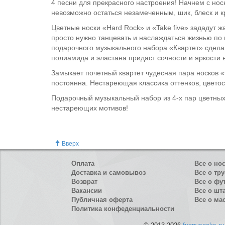
4 песни для прекрасного настроения! Начнем с носк
невозможно остаться незамеченным, шик, блеск и к
Цветные носки «Hard Rock» и «Take five» зададут ж
просто нужно танцевать и наслаждаться жизнью по п
подарочного музыкального набора «Квартет» сдела
полиамида и эластана придаст сочности и яркости 
Замыкает почетный квартет чудесная пара носков «
постоянна. Нестареющая классика оттенков, цветос
Подарочный музыкальный набор из 4-х пар цветных 
нестареющих мотивов!
Вверх
Оплата
Все о но
Доставка и самовывоз
Все о тру
Возврат
Все о фу
Вакансии
Все о шт
Публичная оферта
Все о ма
Политика конфеденциальности