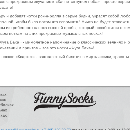
ов с прекрасным звучанием «Качнется купол неба» - просто вершина
расота!
ару и добавят нотки рок-н-ролла в серые будни, украсят собой любо
олной, чтобы было потом что вспомнить! Ничто не будет отвлекать 
ны из гребенного хлопка высшей пробы, который позаботится о ко
всем ноткам на этих прекрасных музыкальных носках!
Фуга Баха» - мимолетное напоминание о классических веяниях и о т
очетаний и принтов – все это носки «Фуга Баха»!
носков «Квартет» - ваш заветный билетик в мир классики, красот
сках
сах
тболках
анах
сках