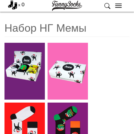
0
x
Меню
Набор НГ Мемы