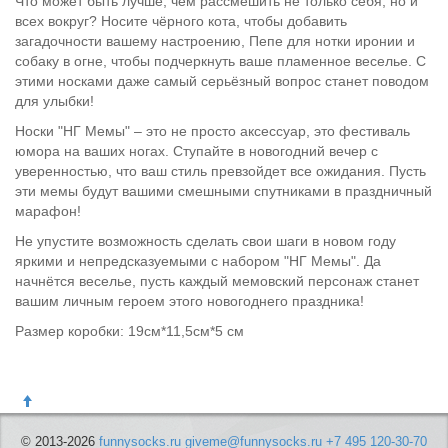
Что может быть лучше, чем рассмешить не только себя, но и
всех вокруг? Носите чёрного кота, чтобы добавить
загадочности вашему настроению, Пепе для нотки иронии и
собаку в огне, чтобы подчеркнуть ваше пламенное веселье. С
этими носками даже самый серьёзный вопрос станет поводом
для улыбки!
Носки "НГ Мемы" – это не просто аксессуар, это фестиваль
юмора на ваших ногах. Ступайте в новогодний вечер с
уверенностью, что ваш стиль превзойдет все ожидания. Пусть
эти мемы будут вашими смешными спутниками в праздничный
марафон!
Не упустите возможность сделать свои шаги в новом году
яркими и непредсказуемыми с набором "НГ Мемы". Да
начнётся веселье, пусть каждый мемовский персонаж станет
вашим личным героем этого новогоднего праздника!
Размер коробки: 19см*11,5см*5 см
© 2013-2026
funnysocks.ru
giveme@funnysocks.ru
+7 495 120-30-70