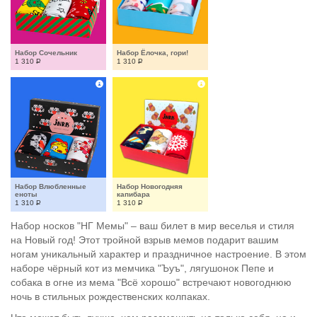
Набор Сочельник
Набор Ёлочка, гори!
1 310
Р
1 310
Р
Набор Влюбленные 
Набор Новогодняя 
еноты
капибара
1 310
Р
1 310
Р
Набор носков "НГ Мемы" – ваш билет в мир веселья и стиля
на Новый год! Этот тройной взрыв мемов подарит вашим
ногам уникальный характер и праздничное настроение. В этом
наборе чёрный кот из мемчика "Ъуъ", лягушонок Пепе и
собака в огне из мема "Всё хорошо" встречают новогоднюю
ночь в стильных рождественских колпаках.