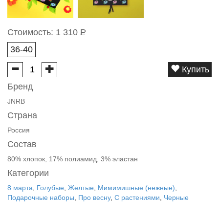
Стоимость:
1 310
Р
36-40
Купить
Бренд
JNRB
Страна
Россия
Состав
80% хлопок, 17% полиамид, 3% эластан
Категории
8 марта
,
Голубые
,
Желтые
,
Мимимишные (нежные)
,
Подарочные наборы
,
Про весну
,
С растениями
,
Черные