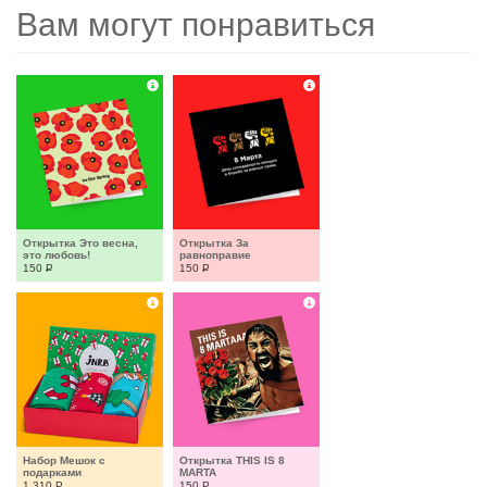
Вам могут понравиться
Открытка Это весна, 
Открытка За 
это любовь!
равноправие
150
Р
150
Р
Набор Мешок с 
Открытка THIS IS 8 
подарками
MARTA
1 310
Р
150
Р