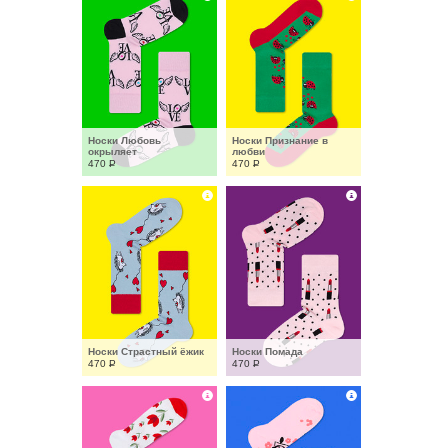
Носки Любовь 
Носки Признание в 
окрыляет
любви
470
Р
470
Р
Носки Страстный ёжик
Носки Помада
470
Р
470
Р