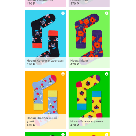
470
Р
470
Р
Носки Котики с цветами
Носки Маки
470
Р
470
Р
Носки Влюбленный 
улей
Носки Божья коровка
470
Р
470
Р