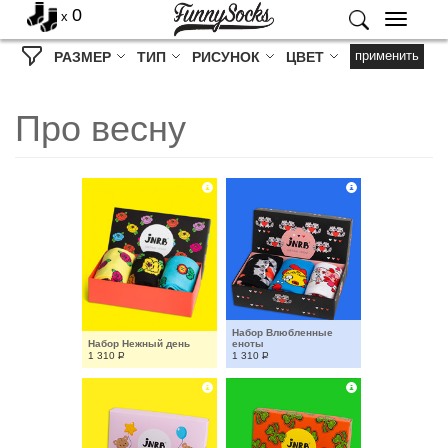
0
x
Меню
применить
РАЗМЕР
ТИП
РИСУНОК
ЦВЕТ
Про весну
Набор Влюбленные 
Набор Нежный день
еноты
1 310
Р
1 310
Р