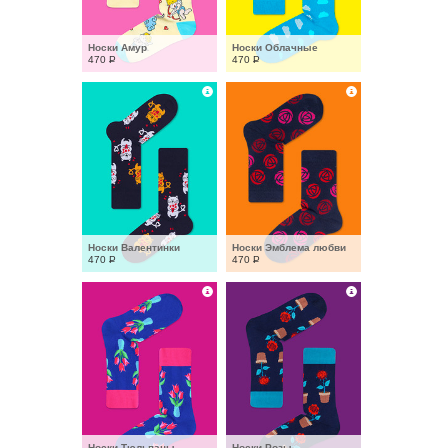
Носки Амур
Носки Облачные
470
Р
470
Р
Носки Валентинки
Носки Эмблема любви
470
Р
470
Р
Носки Тюльпаны
Носки Розы