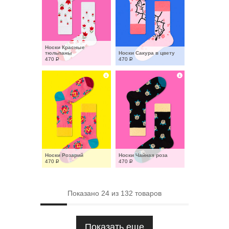
Носки Красные 
тюльпаны
Носки Сакура в цвету
470
Р
470
Р
Носки Розарий
Носки Чайная роза
470
Р
470
Р
Показано
24
из
132
товаров
Показать еще