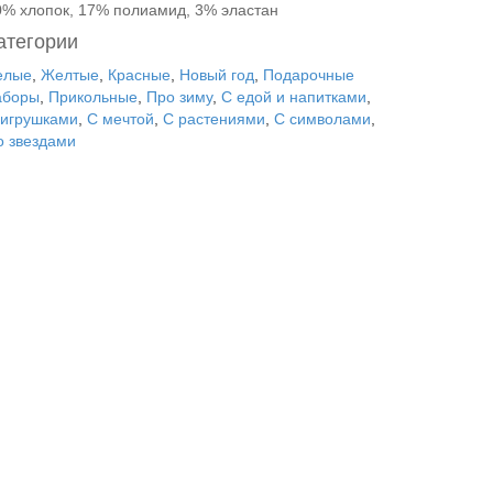
0% хлопок, 17% полиамид, 3% эластан
атегории
елые
,
Желтые
,
Красные
,
Новый год
,
Подарочные
аборы
,
Прикольные
,
Про зиму
,
С едой и напитками
,
 игрушками
,
С мечтой
,
С растениями
,
С символами
,
о звездами