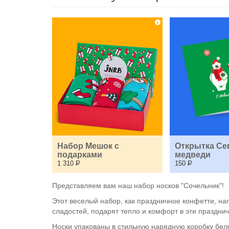
Набор Мешок с 
Открытка Се
подарками
медведи
1 310
Р
150
Р
Представляем вам наш набор носков "Сочельник"!
Этот веселый набор, как праздничное конфетти, на
сладостей, подарят тепло и комфорт в эти праздни
Носки упакованы в стильную нарядную коробку бел