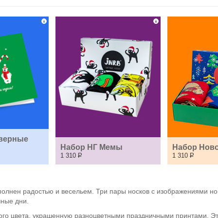
верные 
Набор НГ Мемы
Набор Нов
1 310
Р
1 310
Р
полнен радостью и весельем. Три пары носков с изображениями нов
чные дни.
ого цвета, украшенную разноцветными праздничными принтами. Это