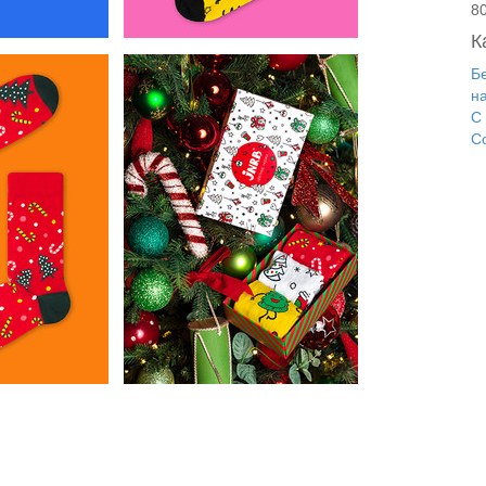
8
К
Б
н
С
С