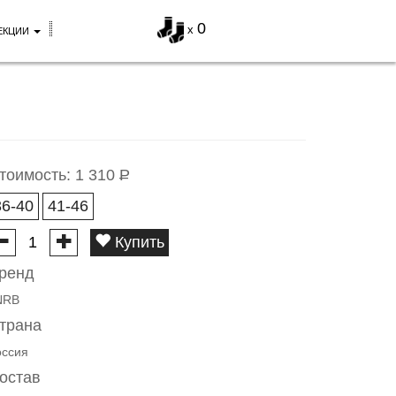
0
x
ЕКЦИИ
тоимость:
1 310
Р
36-40
41-46
Купить
ренд
NRB
трана
оссия
остав