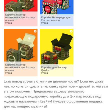
Коробка Мастер 
маскировки для 4-х пар 
Коробка На параде для 
носков
2-х пар носков
250
Р
250
Р
Коробка Мастер 
маскировки для 2-х пар 
Коробка для 4-х пар 
носков
Quake
250
Р
250
Р
Есть повод вручить отличные цветные носки? Если его даже
нет, но хочется сделать человеку приятное – дерзайте, мы вам
в этом поможем! Предлагаем вашему вниманию
потрясающую подарочную коробку для 2-х пар носков под
кодовым названием «Квейк»! Лучшее оформления подарка
для настоящего мужчины!