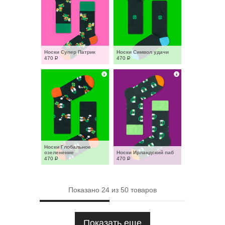
Носки Супер Патрик
Носки Символ удачи
470
Р
470
Р
Носки Глобальное 
озеленение
Носки Ирландский паб
470
Р
470
Р
Показано
24
из
50
товаров
Показать еще