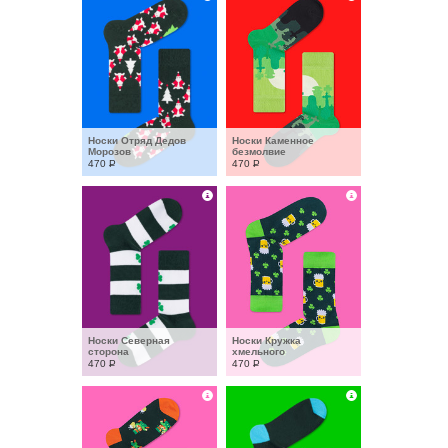
Носки Отряд Дедов 
Носки Каменное 
Морозов
безмолвие
470
Р
470
Р
Носки Северная 
Носки Кружка 
сторона
хмельного
470
Р
470
Р