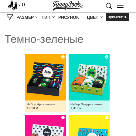
0
x
Меню
применить
РАЗМЕР
ТИП
РИСУНОК
ЦВЕТ
Темно-зеленые
Набор Артиллерия
Набор Поздравления
1 310
Р
1 310
Р