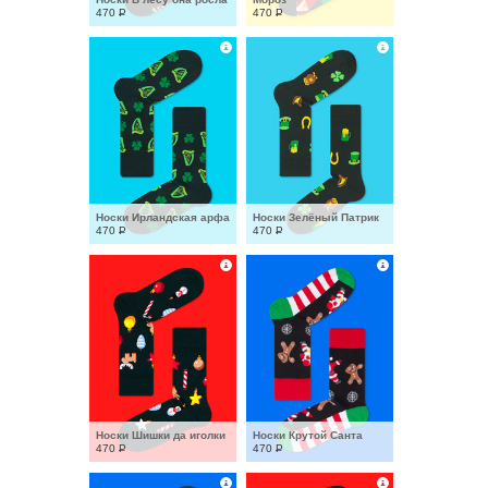
470
Р
470
Р
Носки Ирландская арфа
Носки Зелёный Патрик
470
Р
470
Р
Носки Шишки да иголки
Носки Крутой Санта
470
Р
470
Р