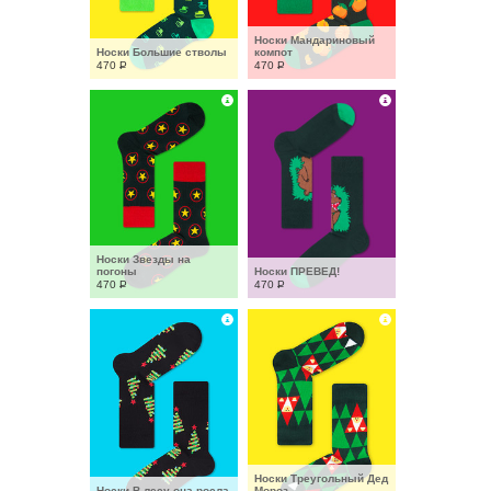
Носки Мандариновый 
Носки Большие стволы
компот
470
Р
470
Р
Носки Звезды на 
погоны
Носки ПРЕВЕД!
470
Р
470
Р
Носки Треугольный Дед 
Носки В лесу она росла
Мороз