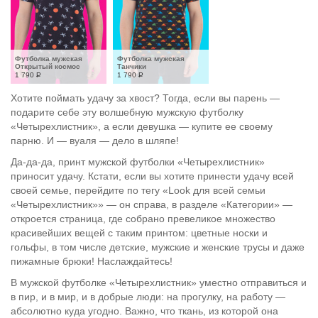
Футболка мужская 
Футболка мужская 
Открытый космос
Танчики
1 790
Р
1 790
Р
Хотите поймать удачу за хвост? Тогда, если вы парень —
подарите себе эту волшебную мужскую футболку
«Четырехлистник», а если девушка — купите ее своему
парню. И — вуаля — дело в шляпе!
Да-да-да, принт мужской футболки «Четырехлистник»
приносит удачу. Кстати, если вы хотите принести удачу всей
своей семье, перейдите по тегу «Look для всей семьи
«Четырехлистник»» — он справа, в разделе «Категории» —
откроется страница, где собрано превеликое множество
красивейших вещей с таким принтом: цветные носки и
гольфы, в том числе детские, мужские и женские трусы и даже
пижамные брюки! Наслаждайтесь!
В мужской футболке «Четырехлистник» уместно отправиться и
в пир, и в мир, и в добрые люди: на прогулку, на работу —
абсолютно куда угодно. Важно, что ткань, из которой она