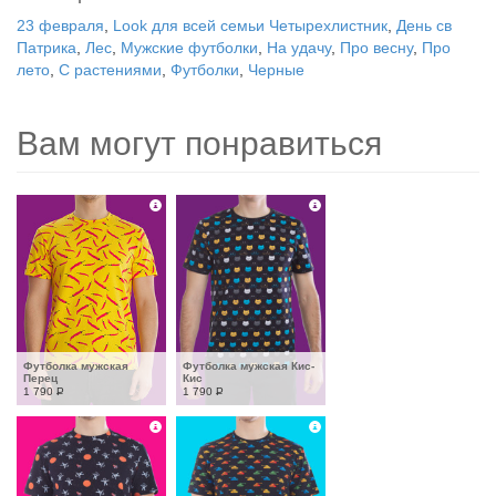
23 февраля
,
Look для всей семьи Четырехлистник
,
День св
Патрика
,
Лес
,
Мужские футболки
,
На удачу
,
Про весну
,
Про
лето
,
С растениями
,
Футболки
,
Черные
Вам могут понравиться
Футболка мужская 
Футболка мужская Кис-
Перец
Кис
1 790
Р
1 790
Р